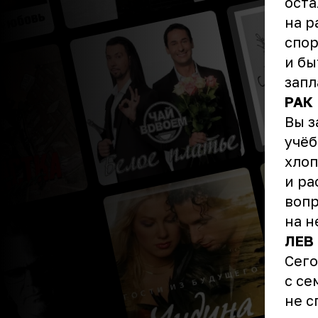
оста
на р
спор
и бы
запл
РАК
Вы з
учёб
хлоп
и ра
вопр
на н
ЛЕВ
Сего
с се
не с