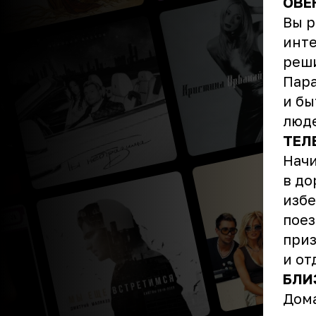
ОВЕ
Вы р
инте
реши
Пара
и бы
люде
ТЕЛ
Начи
в до
избе
поез
приз
и от
БЛИ
Дома