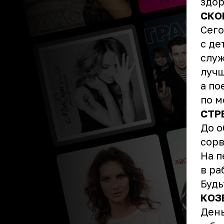
здор
СКО
Сего
с де
служ
лучш
а по
по м
СТР
До о
сорв
На п
в ра
Будь
КОЗ
День