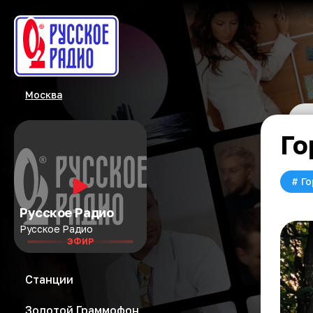
Москва
Го
#
Го
Русское Радио
Русское Радио
ЭФИР
Станции
Золотой Граммофон