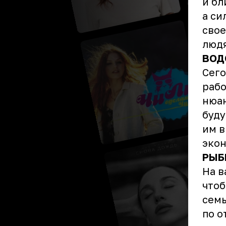
и бл
а си
свое
люд
ВОД
Сего
рабо
нюан
буду
им в
экон
РЫБ
На в
чтоб
семь
по о