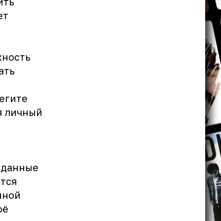
ить
ет
жность
ать
егите
я личный
 данные
стся
иной
оё