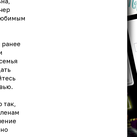
на,
ечер
 любимым
 ранее
и
 семья
дать
йтесь
овью.
 так,
членам
пение
нно