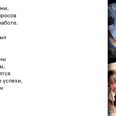
ми,
просов
работе.
мых
жны
ы,
ятся
 успехи,
ом