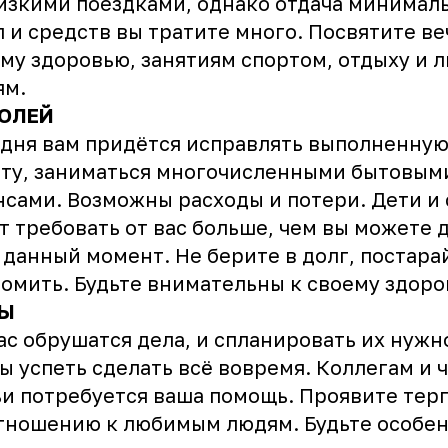
изкими поездками, однако отдача минималь
л и средств вы тратите много. Посвятите в
му здоровью, занятиям спортом, отдыху и
ям.
ОЛЕЙ
дня вам придётся исправлять выполненную
ту, заниматься многочисленными бытовым
сами. Возможны расходы и потери. Дети и
т требовать от вас больше, чем вы можете 
 данный момент. Не берите в долг, постара
омить. Будьте внимательны к своему здор
Ы
ас обрушатся дела, и спланировать их нужно
ы успеть сделать всё вовремя. Коллегам и 
и потребуется ваша помощь. Проявите тер
тношению к любимым людям. Будьте особе