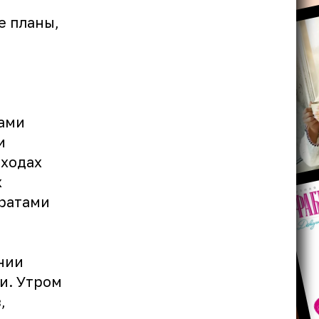
е планы,
сами
и
оходах
х
тратами
нии
и. Утром
,