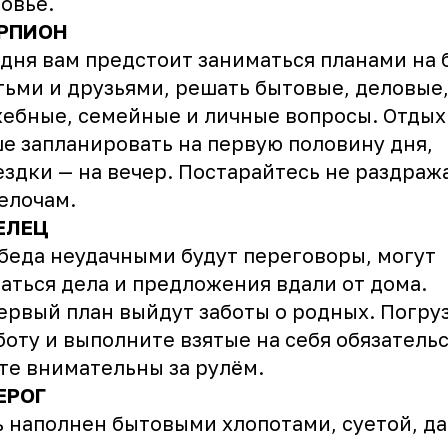
овье.
РПИОН
дня вам предстоит заниматься планами на
тьми и друзьями, решать бытовые, деловые
ебные, семейные и личные вопросы. Отдых
е запланировать на первую половину дня,
ездки — на вечер. Постарайтесь не раздраж
елочам.
ЕЛЕЦ
беда неудачными будут переговоры, могут
аться дела и предложения вдали от дома.
ервый план выйдут заботы о родных. Погру
боту и выполните взятые на себя обязательс
те внимательны за рулём.
ЕРОГ
 наполнен бытовыми хлопотами, суетой, д