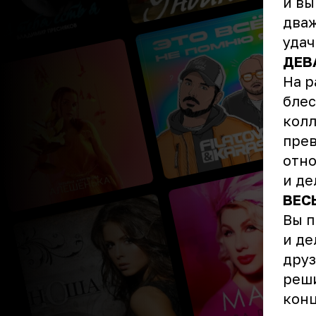
и вы
дваж
удач
ДЕВ
На р
блес
колл
прев
отно
и де
ВЕС
Вы п
и де
друз
реши
конц