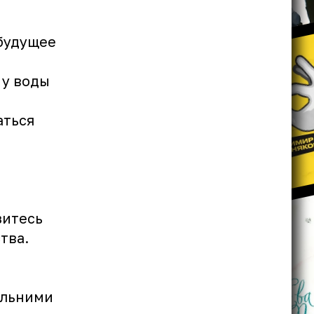
 будущее
,
 у воды
аться
зитесь
тва.
альними