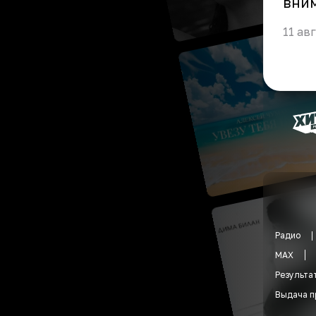
вним
11 ав
Радио
MAX
Результа
Выдача п