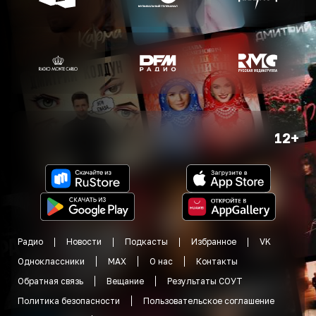
12+
Радио
Новости
Подкасты
Избранное
VK
Одноклассники
MAX
О нас
Контакты
Обратная связь
Вещание
Результаты СОУТ
Политика безопасности
Пользовательское соглашение