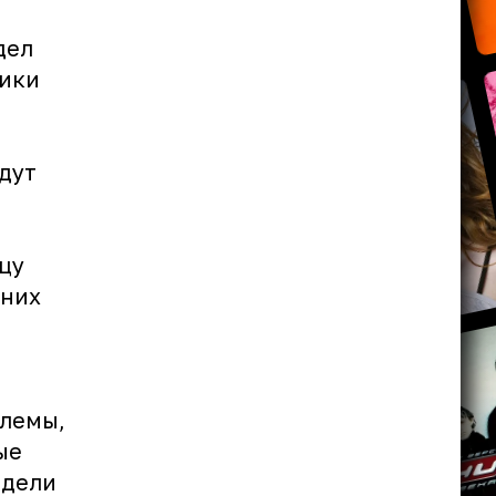
дел
ники
дут
цу
шних
блемы,
ые
едели