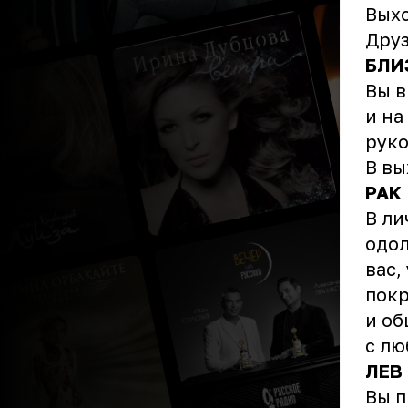
Выхо
Друз
БЛИ
Вы в
и на
руко
В вы
РАК
В ли
одол
вас,
покр
и об
с л
ЛЕВ
Вы п