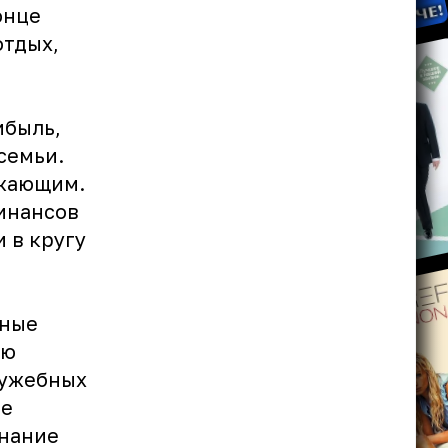
онце
отдых,
ибыль,
семьи.
ужающим.
финансов
 в кругу
сные
ую
лужебных
те
знание