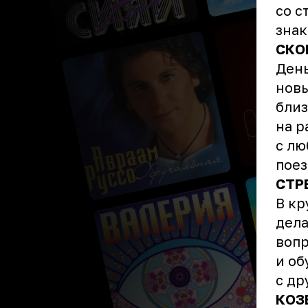
со с
знак
СКО
День
новы
близ
на р
с лю
пое
СТР
В кр
дела
вопр
и об
с др
КОЗ