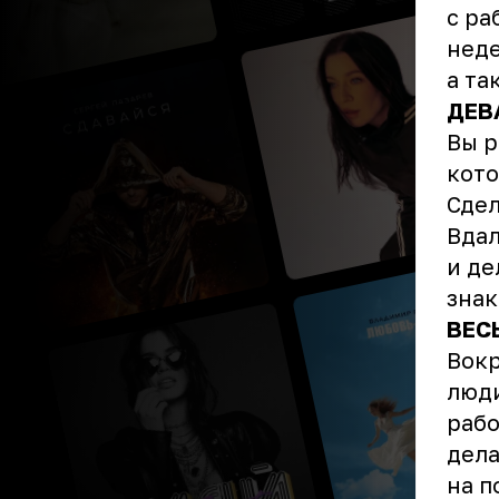
с ра
неде
а та
ДЕВ
Вы р
кото
Сдел
Вдал
и де
знак
ВЕС
Вокр
люди
рабо
дела
на п