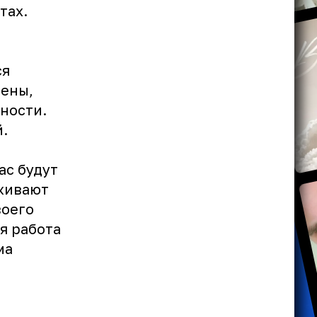
тах.
ся
мены,
ности.
й.
ас будут
живают
воего
я работа
ма