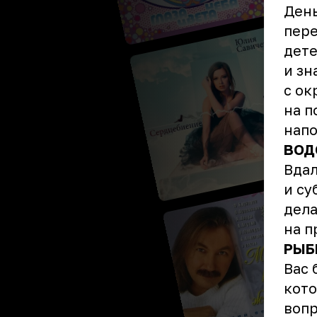
День
пере
дете
и зн
с о
на п
напо
ВОД
Вдал
и су
дела
на п
РЫБ
Вас 
кото
вопр