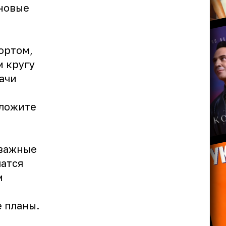
 новые
ортом,
м кругу
ачи
тложите
 важные
шатся
м
е планы.