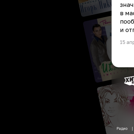
знач
в ма
пооб
и от
15 ап
Радио