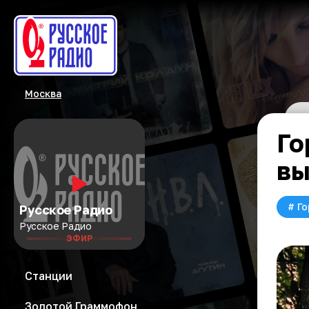
Москва
Го
вы
#
Го
Русское Радио
Русское Радио
ЭФИР
Станции
Золотой Граммофон