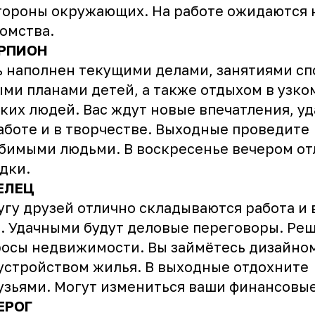
тороны окружающих. На работе ожидаются
омства.
РПИОН
 наполнен текущими делами, занятиями сп
ми планами детей, а также отдыхом в узко
ких людей. Вас ждут новые впечатления, уд
аботе и в творчестве. Выходные проведите
бимыми людьми. В воскресенье вечером о
здки.
ЕЛЕЦ
угу друзей отлично складываются работа и
. Удачными будут деловые переговоры. Ре
осы недвижимости. Вы займётесь дизайно
устройством жилья. В выходные отдохните
узьями. Могут измениться ваши финансовы
ЕРОГ