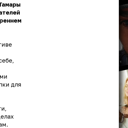
 Тамары
шателей
треннем
тиве
себе,
ыми
пки для
ти,
делах
ам.