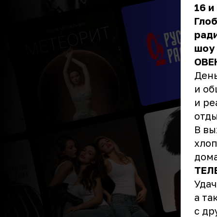
16 и
Глоб
ради
шоу 
ОВЕ
День
и об
и ре
отды
В вы
хлоп
дом
ТЕЛ
Удач
а та
с др