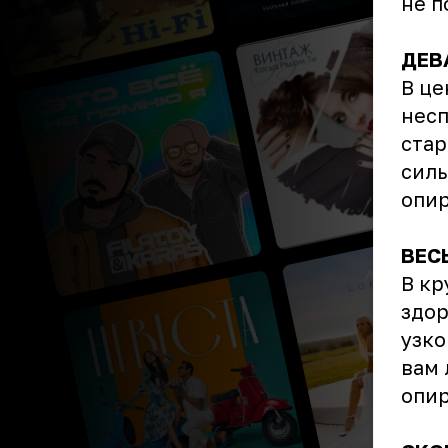
не п
ДЕВ
В це
несп
стар
силы
опир
ВЕС
В кр
здор
узко
вам 
опир