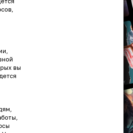
дется
сов,
ми,
вной
орых вы
идется
дям,
аботы,
осы