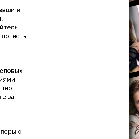
ваши и
.
айтесь
 попасть
деловых
виями,
ешно
те за
споры с