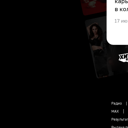
карь
в ко
17 ию
Радио
MAX
Результа
Выдача п