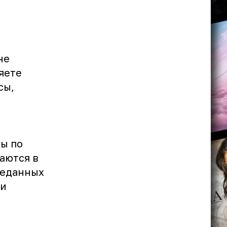
не
яете
сы,
ты по
аются в
реданных
ии