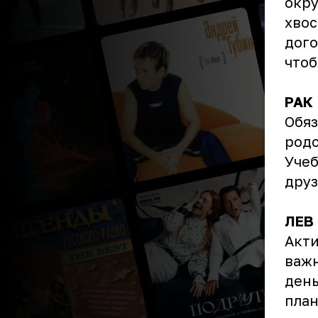
окру
хвос
дого
чтоб
РАК
Обяз
родс
Учеб
друз
ЛЕВ
Акти
важн
день
план