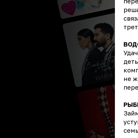
пере
реша
связ
тре
ВОД
Удач
деть
комп
не ж
пере
РЫБ
Займ
усту
семь