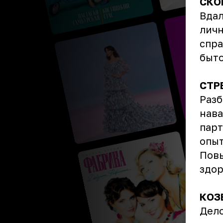
СКО
Вдал
личн
спра
быто
СТР
Разб
нава
парт
опыт
Повы
здор
КОЗ
Дело