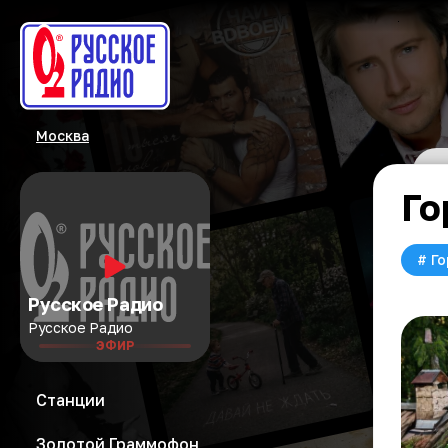
Москва
Го
#
Го
Русское Радио
Русское Радио
ЭФИР
Станции
Золотой Граммофон