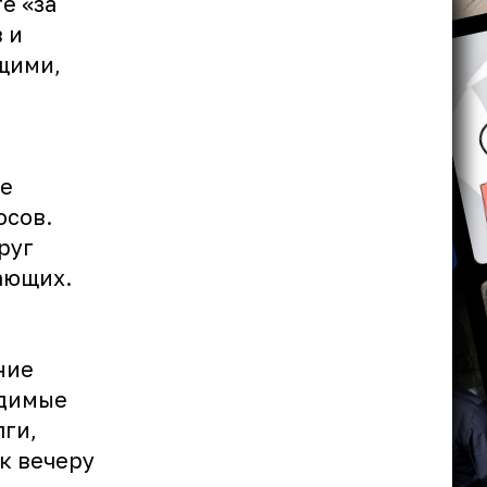
е «за
 и
щими,
ие
осов.
руг
ающих.
ние
одимые
лги,
к вечеру