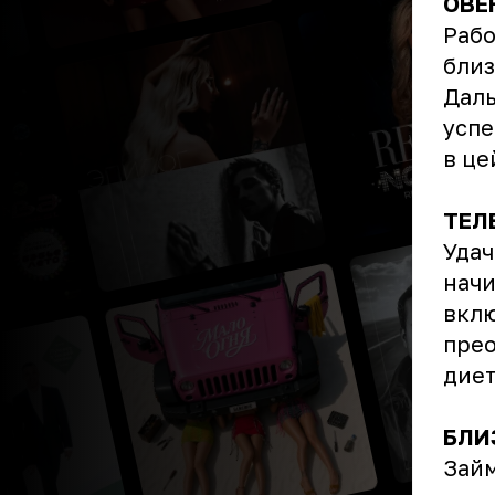
ОВЕ
Рабо
близ
Даль
успе
в це
ТЕЛ
Удач
начи
вклю
прео
диет
БЛИ
Займ