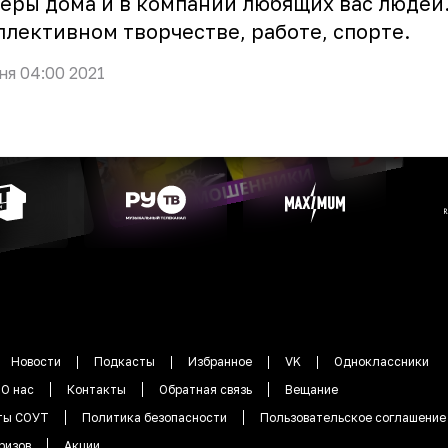
еры дома и в компании любящих вас людей.
ллективном творчестве, работе, спорте.
ня 04:00 2021
Новости
Подкасты
Избранное
VK
Одноклассники
О нас
Контакты
Обратная связь
Вещание
ты СОУТ
Политика безопасности
Пользовательское соглашение
ризов
Акции