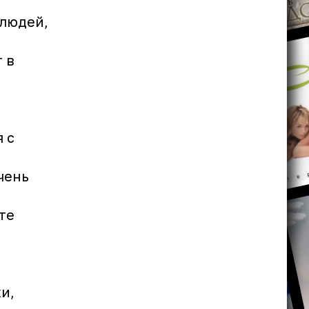
 людей,
 в
 с
чень
те
и,