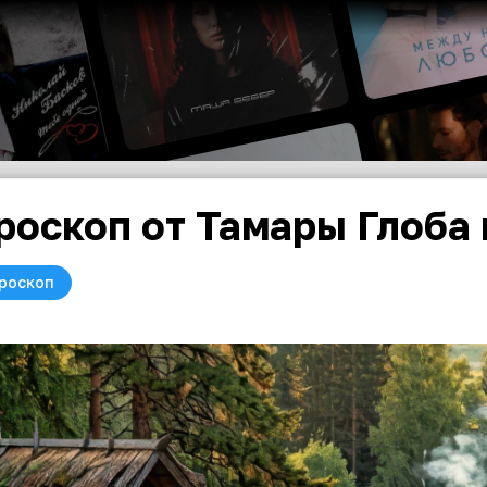
роскоп от Тамары Глоба 
роскоп