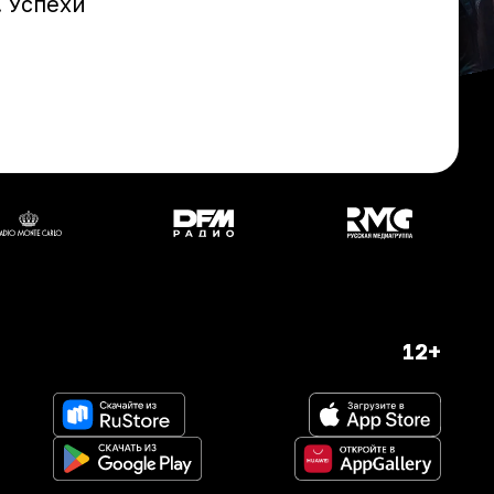
 Успехи
12+