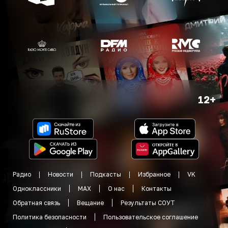
12+
Радио
Новости
Подкасты
Избранное
VK
Одноклассники
MAX
О нас
Контакты
Обратная связь
Вещание
Результаты СОУТ
Политика безопасности
Пользовательское соглашение