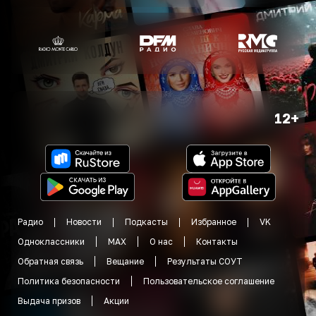
12+
Радио
Новости
Подкасты
Избранное
VK
Одноклассники
MAX
О нас
Контакты
Обратная связь
Вещание
Результаты СОУТ
Политика безопасности
Пользовательское соглашение
Выдача призов
Акции