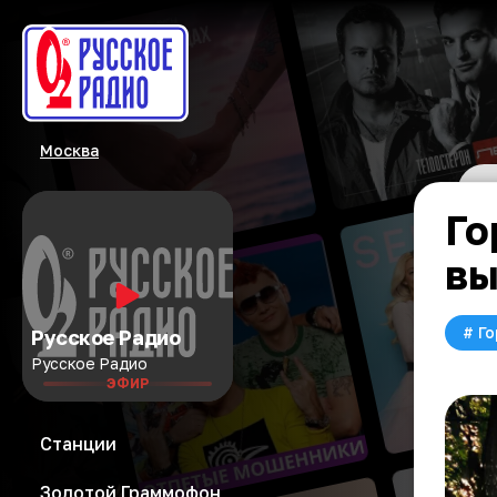
Москва
Го
вы
#
Го
Русское Радио
Русское Радио
ЭФИР
Станции
Золотой Граммофон