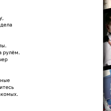
у,
 дела
лы.
а рулём.
чер
нные
митесь
акомых.