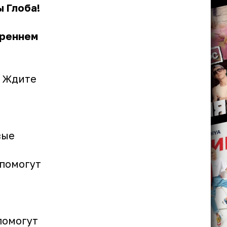
ы Глоба!
треннем
. Ждите
вые
 помогут
помогут