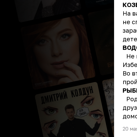
КОЗ
На в
не с
зара
дете
ВОД
Не п
Избе
Во в
прой
РЫБ
Род
друз
домо
20 ма