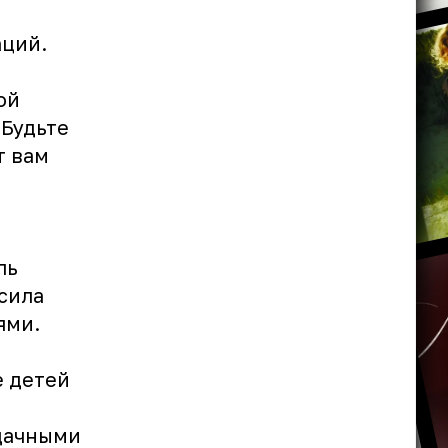
аций.
ой
 Будьте
т вам
ль
сила
ьями.
е детей
удачными