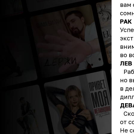
вам 
сомн
РАК
Успе
экст
вним
во в
ЛЕВ
Рабо
но в
в де
дипл
ДЕВ
Скон
от с
Не с