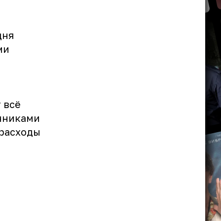
дня
ми
 всё
енниками
 расходы
я
.