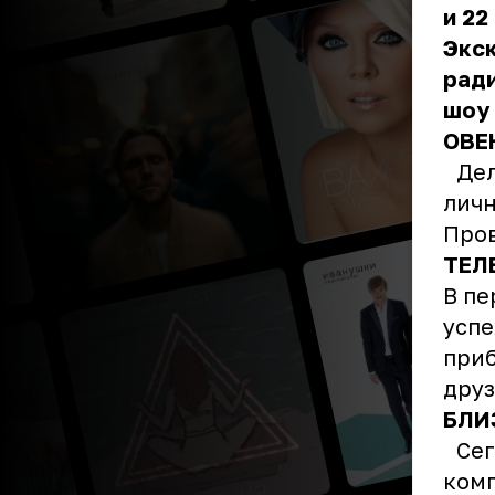
и 22
Экс
ради
шоу 
ОВЕ
Дел 
личн
Пров
ТЕЛ
В пе
успе
приб
дру
БЛИ
Сего
комп