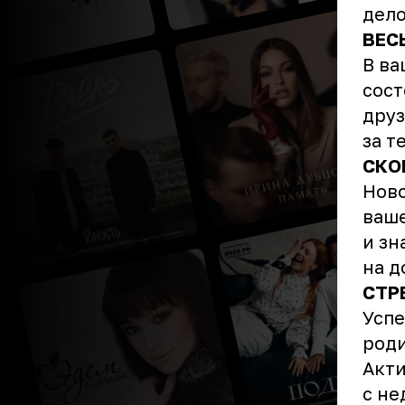
дело
ВЕС
В ва
сост
друз
за т
СКО
Ново
ваше
и зн
на 
СТР
Успе
роди
Акти
с не