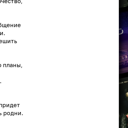
рчество,
общение
и.
решить
о планы,
.
 придет
ь родни.