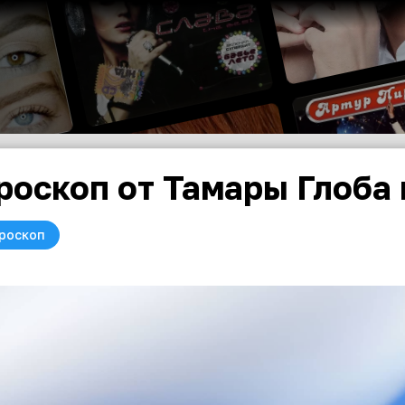
роскоп от Тамары Глоба 
роскоп