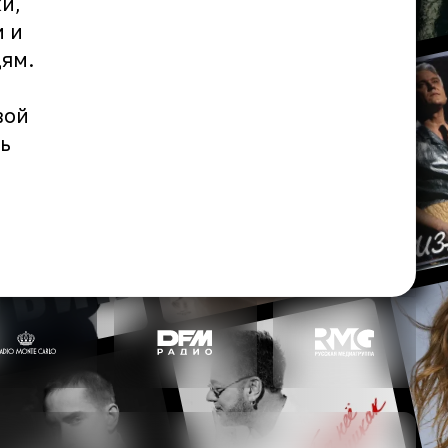
и,
и и
дям.
вой
ь