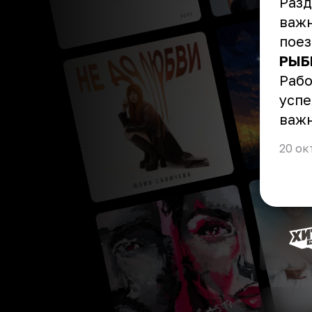
Разд
важн
поез
РЫБ
Рабо
успе
важ
20 ок