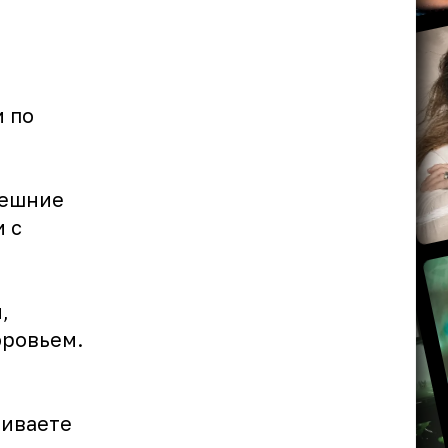
и по
нешние
 с
,
оровьем.
шиваете