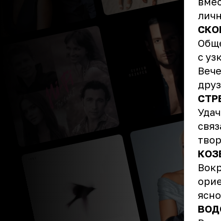
вмес
личн
СКО
Обще
с уз
Вече
друз
СТР
Удач
связ
твор
КОЗ
Вокр
орие
ясно
ВОД