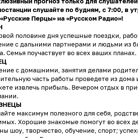
клюзивный прогноз только для слушателей
останции слушайте по будням, с 7:00, в у
«Русские Перцы» на «Русском Радио»!
Н
рвой половине дня успешные поездки, рабо
ние с дальними партнерами и людьми из б
а. Семья поучаствует во всех ваших планах.
ЕЦ
ние с домашними, занятия делами родите
ительную часть работы проведете из дома 
ете извлечь прибыль. Вечером отдых в пр
пании.
ЗНЕЦЫ
айте максимум полезного для себя, родств
мых. Хорошие знакомые помогут во всех де
ны шоу, творчество, обучение, спорт; успех