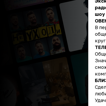
Экс
ради
шоу 
ОВЕ
В пе
обще
круг
ТЕЛ
Обще
Знач
смож
ком
БЛИ
Сдел
люби
Удач