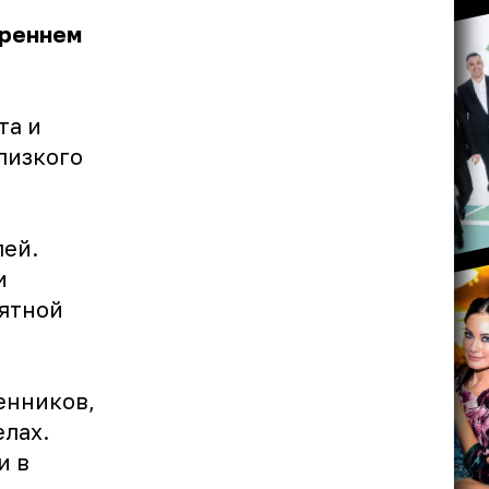
треннем
та и
лизкого
лей.
и
иятной
енников,
лах.
и в