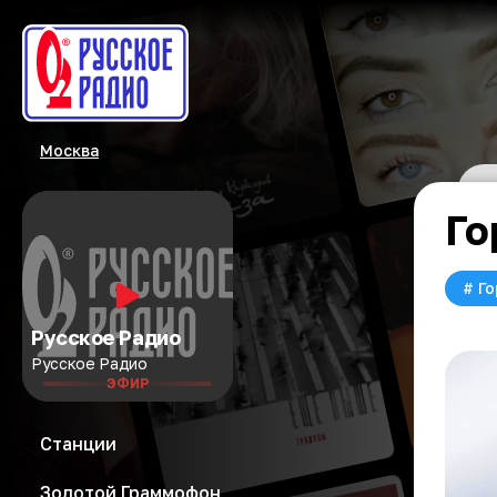
Москва
Го
#
Го
Русское Радио
Русское Радио
ЭФИР
Станции
Золотой Граммофон