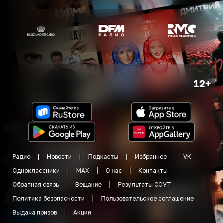
12+
Радио
Новости
Подкасты
Избранное
VK
Одноклассники
MAX
О нас
Контакты
Обратная связь
Вещание
Результаты СОУТ
Политика безопасности
Пользовательское соглашение
Выдача призов
Акции