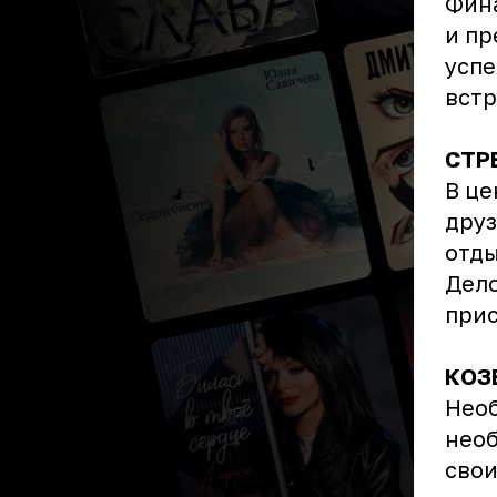
Фина
и пр
успе
встр
СТР
В це
друз
отды
Дело
прис
КОЗ
Необ
необ
сво