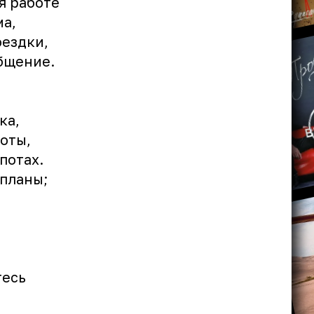
я работе
ма,
оездки,
бщение.
ка,
оты,
потах.
 планы;
тесь