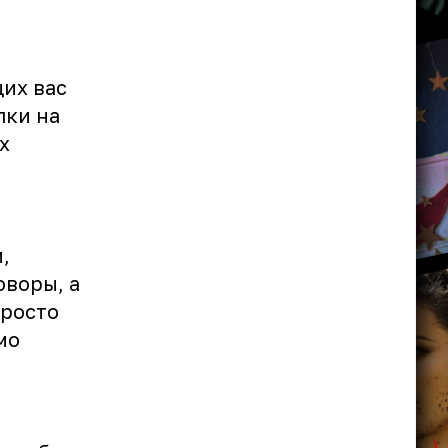
щих вас
лки на
х
,
оворы, а
просто
мо