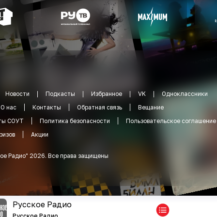
Новости
Подкасты
Избранное
VK
Одноклассники
О нас
Контакты
Обратная связь
Вещание
ты СОУТ
Политика безопасности
Пользовательское соглашение
ризов
Акции
ое Радио
"
2026
.
Все права защищены
Русское Радио
Русское Радио