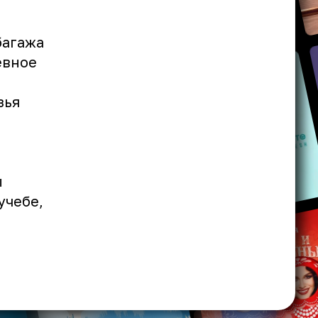
багажа
евное
зья
ы
учебе,