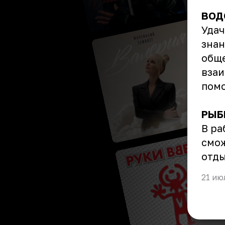
ВОД
Удач
знан
обще
взаи
помо
РЫБ
В ра
смож
отды
21 ию