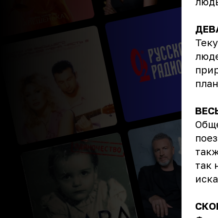
люд
ДЕВ
Теку
люде
прир
план
ВЕС
Обще
поез
такж
так 
иска
СКО