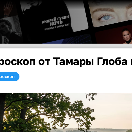
роскоп от Тамары Глоба 
роскоп