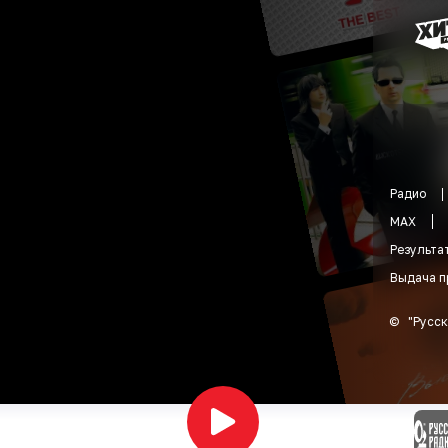
Радио
MAX
Результа
Выдача п
©
"
Русск