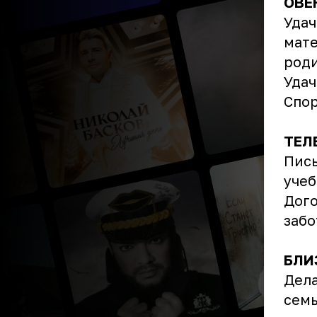
ОВЕ
Удач
мате
роди
Удач
Спор
ТЕЛ
Пись
учеб
Дого
забо
БЛИ
Дела
семь