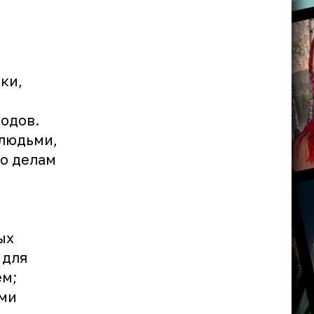
ки,
одов.
 людьми,
о делам
ых
 для
ем;
ыми