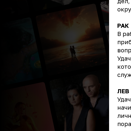
дел,
окру
РАК
В ра
приб
вопр
Удач
кото
слу
ЛЕВ
Удач
начи
личн
пора