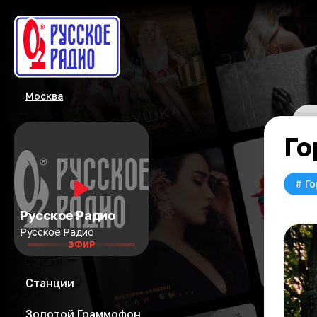
Москва
Го
#
Го
Русское Радио
Русское Радио
ЭФИР
Станции
Золотой Граммофон