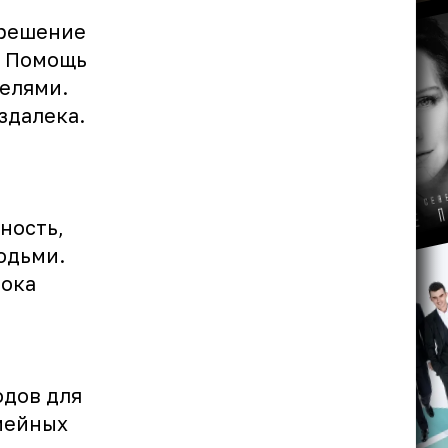
 решение
. Помощь
елями.
здалека.
ность,
юдьми.
пока
одов для
емейных