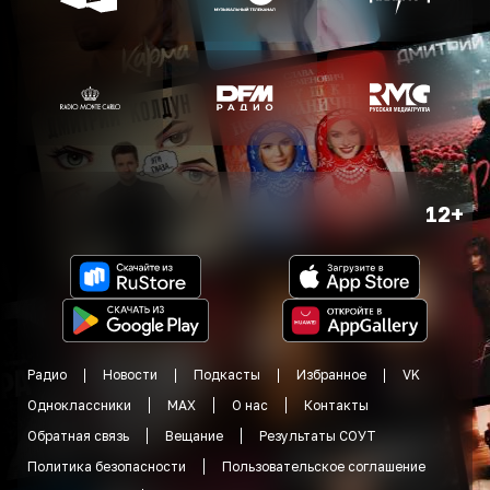
12+
Радио
Новости
Подкасты
Избранное
VK
Одноклассники
MAX
О нас
Контакты
Обратная связь
Вещание
Результаты СОУТ
Политика безопасности
Пользовательское соглашение