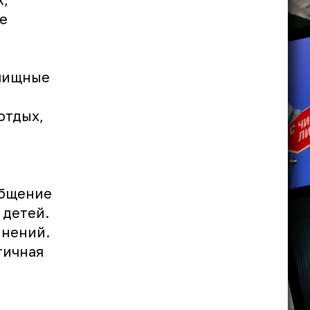
е
илищные
отдых,
общение
 детей.
инений.
тичная