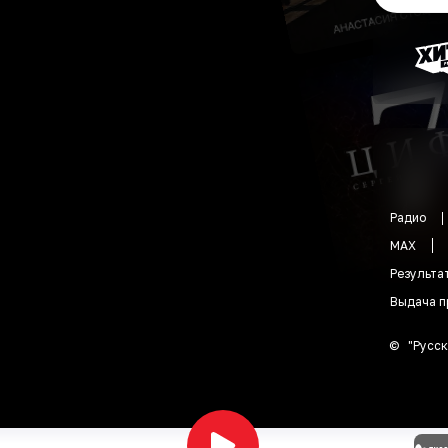
Радио
MAX
Результа
Выдача п
©
"
Русск