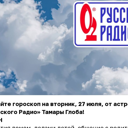
йте гороскоп на вторник, 27 июля, от аст
ского Радио» Тамары Глоба!
Н
тия домом, делами детей, общение с родит