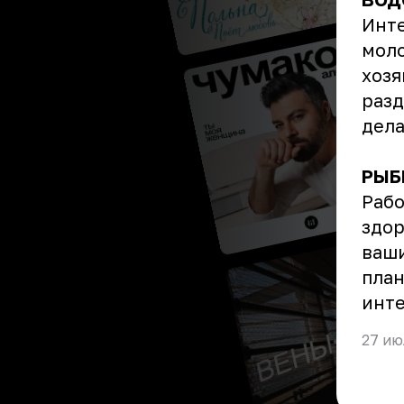
Инте
моло
хозя
разд
дела
РЫБ
Рабо
здор
ваши
план
инте
27 ию