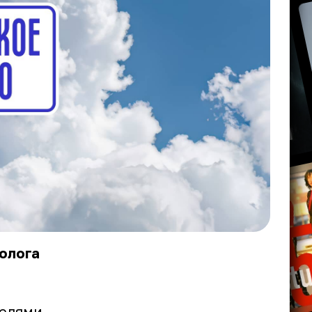
ролога
елями.