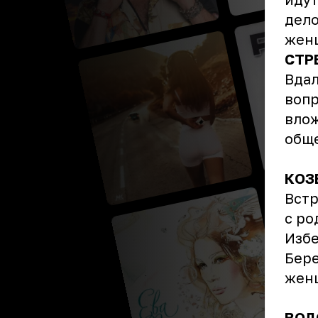
дело
женщ
СТР
Вдал
вопр
влож
обще
КОЗ
Встр
с ро
Избе
Бере
жен
ВОД