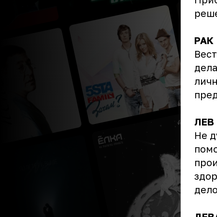
реше
РАК
Вест
дела
личн
пред
ЛЕВ
Не д
помо
прои
здор
дело
ДЕВ