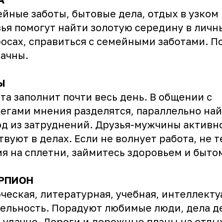
йные заботы, бытовые дела, отдых в узком 
ья помогут найти золотую середину в личн
осах, справиться с семейными заботами. П
ачны.
Ы
та заполнит почти весь день. В общении с
егами мнения разделятся, параллельно на
д из затруднений. Друзья-мужчины активн
твуют в делах. Если не волнует работа, не 
я на сплетни, займитесь здоровьем и быто
РПИОН
ческая, литературная, учебная, интеллекту
ельность. Порадуют любимые люди, дела д
 удачно. Дороги и дорожные планы на отды