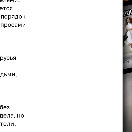
ется
 порядок
опросами
рузья
юдьми,
без
дела, но
тели.
,