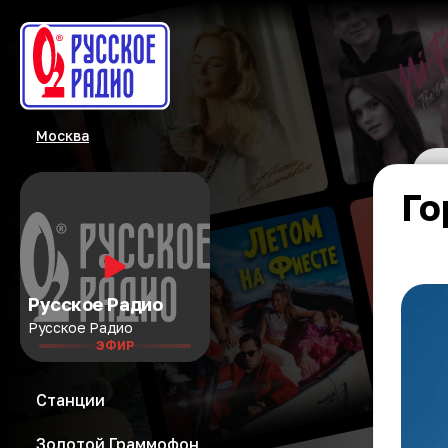
Москва
Го
Русское Радио
Русское Радио
ЭФИР
Станции
Золотой Граммофон