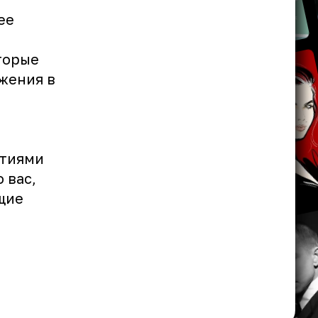
ее
торые
ожения в
ятиями
 вас,
щие