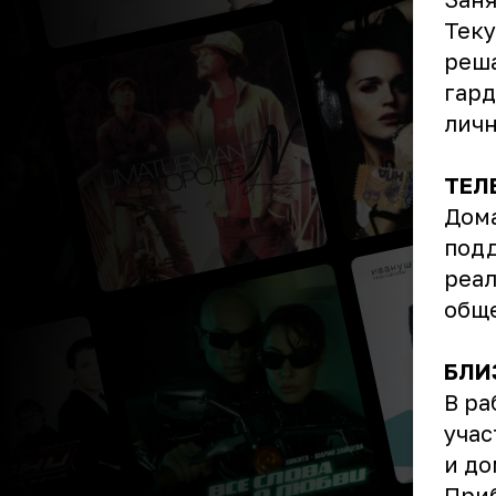
Теку
реша
гард
личн
ТЕЛ
Дома
подд
реал
обще
БЛИ
В ра
учас
и до
Приб