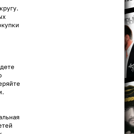
кругу.
ых
окупки
йдете
о
теряйте
м.
альная
етей
х,