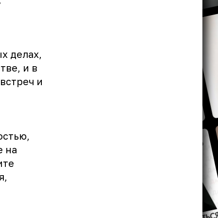
х делах,
тве, и в
встреч и
остью,
е на
ите
я,