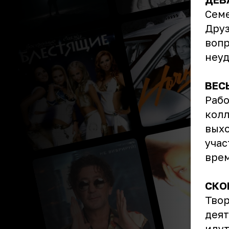
Семе
Друз
вопр
неуд
ВЕС
Рабо
колл
выхо
учас
врем
СКО
Твор
деят
идут