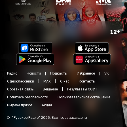
12+
Радио
Новости
Подкасты
Избранное
VK
Одноклассники
MAX
О нас
Контакты
Обратная связь
Вещание
Результаты СОУТ
Политика безопасности
Пользовательское соглашение
Выдача призов
Акции
©
"
Русское Радио
"
2026
.
Все права защищены