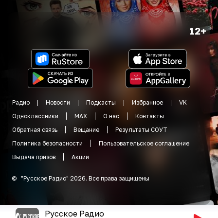
12+
Радио
Новости
Подкасты
Избранное
VK
Одноклассники
MAX
О нас
Контакты
Обратная связь
Вещание
Результаты СОУТ
Политика безопасности
Пользовательское соглашение
Выдача призов
Акции
©
"
Русское Радио
"
2026
.
Все права защищены
Русское Радио