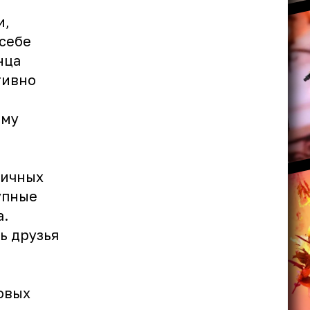
и,
себе
нца
тивно
ему
личных
упные
а.
ь друзья
овых