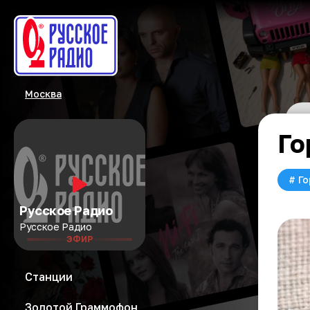
Москва
Го
#
Го
Русское Радио
Русское Радио
ЭФИР
Станции
Золотой Граммофон