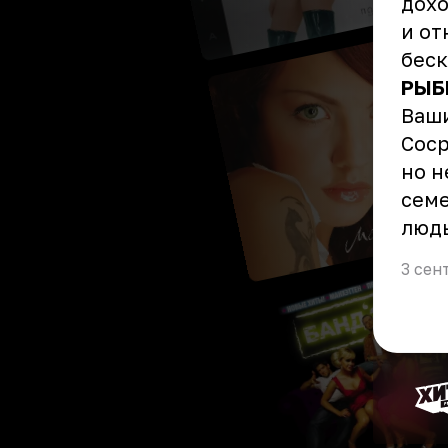
дохо
и о
беск
РЫБ
Ваши
Соср
но н
семе
люд
3 сен