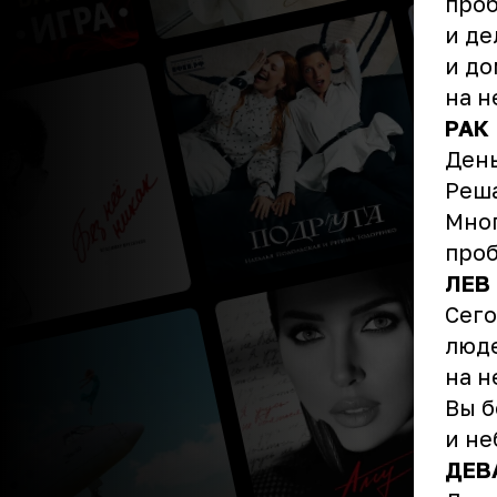
проб
и де
и до
на н
РАК
День
Реша
Мног
проб
ЛЕВ
Сего
люде
на н
Вы б
и не
ДЕВ