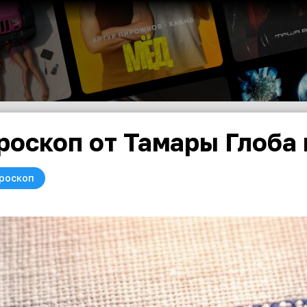
роскоп от Тамары Глоба 
роскоп