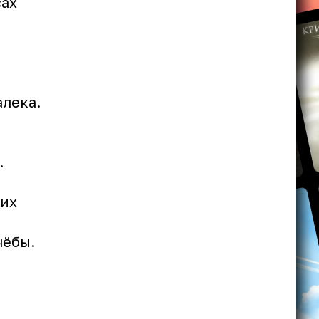
сах
алека.
.
.
гих
чёбы.