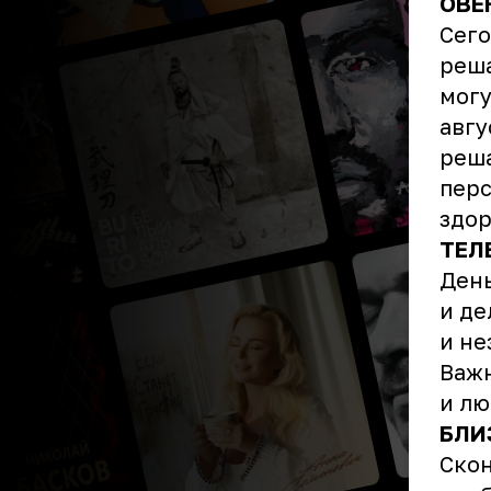
ОВЕ
Сего
реша
могу
авгу
реша
перс
здор
ТЕЛ
День
и де
и не
Важн
и л
БЛИ
Скон