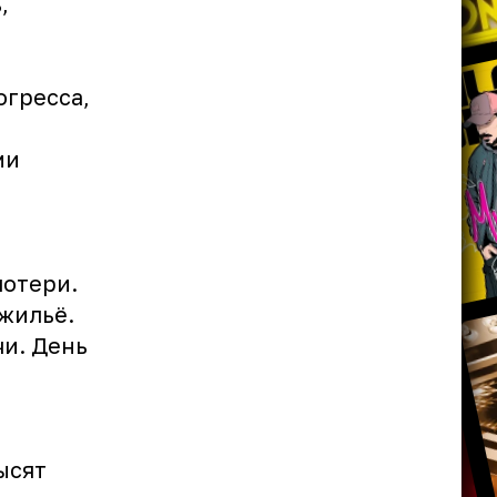
,
огресса,
ми
потери.
 жильё.
чи. День
ысят