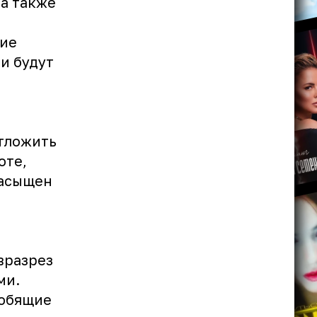
 а также
ние
и будут
отложить
оте,
насыщен
вразрез
ми.
любящие