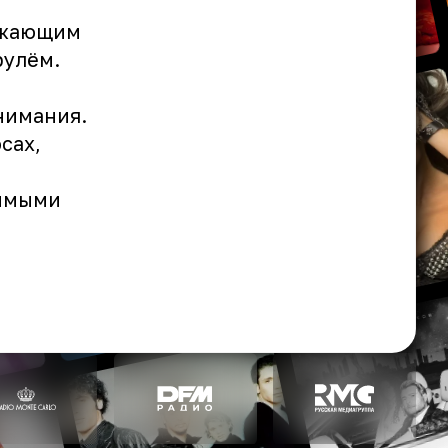
ужающим
рулём.
нимания.
сах,
бимыми