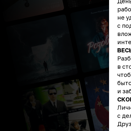
День
рабо
не у
с по
влож
инте
ВЕС
Разб
в ст
чтоб
быто
и за
СКО
Личн
с де
Друз