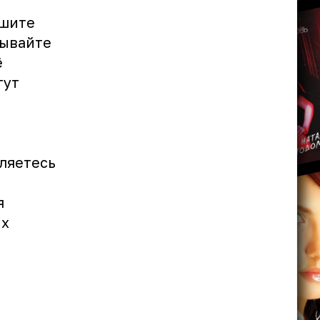
ешите
тывайте
ё
гут
вляетесь
я
их