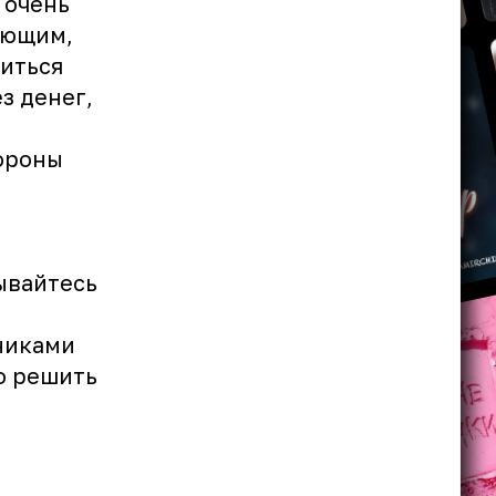
 очень
ающим,
виться
з денег,
тороны
ывайтесь
никами
о решить