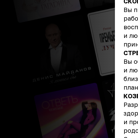
СКО
Вы п
рабо
восп
и лю
прин
СТР
Вы о
и лю
близ
план
КОЗ
Разр
здор
и пр
родс