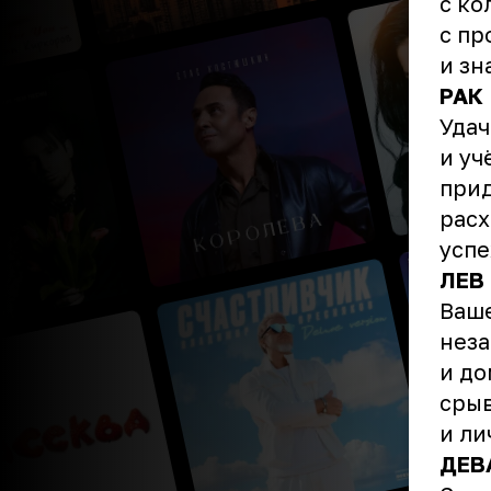
с ко
с пр
и зн
РАК
Удач
и уч
прид
расх
успе
ЛЕВ
Ваше
неза
и до
срыв
и ли
ДЕВ