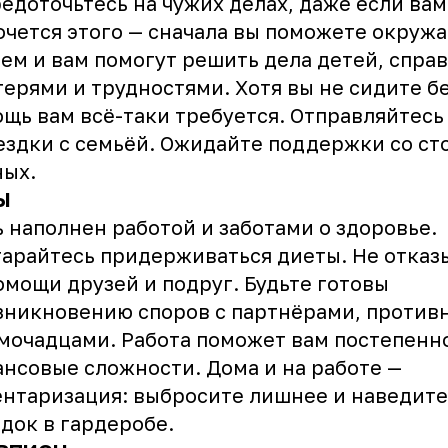
едоточьтесь на чужих делах, даже если вам
очется этого — сначала вы поможете окруж
тем и вам помогут решить дела детей, спра
терями и трудностями. Хотя вы не сидите бе
щь вам всё-таки требуется. Отправляйтесь
ездки с семьёй. Ожидайте поддержки со с
ных.
Ы
 наполнен работой и заботами о здоровье.
арайтесь придерживаться диеты. Не отказ
омощи друзей и подруг. Будьте готовы
зникновению споров с партнёрами, против
мочадцами. Работа поможет вам постепенн
нсовые сложности. Дома и на работе —
нтаризация: выбросите лишнее и наведите
док в гардеробе.