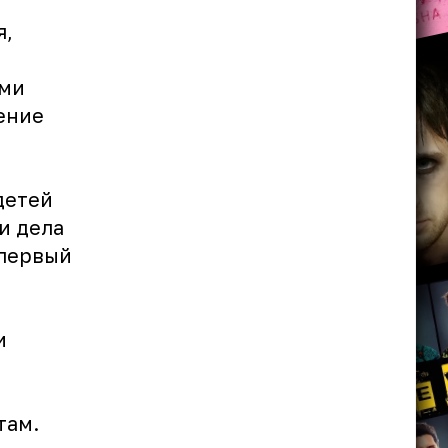
я,
ьми
ение
детей
и дела
 первый
и
там.