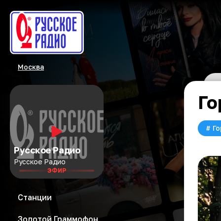
Москва
Го
#
Го
Русское Радио
Русское Радио
ЭФИР
Станции
Золотой Граммофон