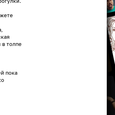
рогулки.
ожете
,
ская
 в толпе
ей пока
ко