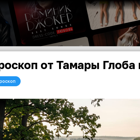
роскоп от Тамары Глоба 
роскоп