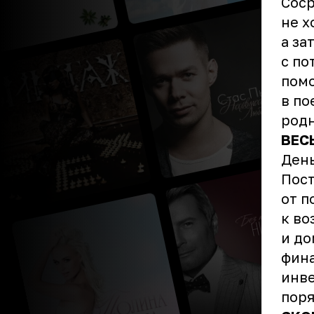
Соср
не х
а за
с по
помо
в по
род
ВЕС
День
Пост
от п
к во
и до
фина
инве
поря