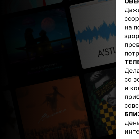
ОВЕ
Даже
ссор
на п
здор
прев
потр
ТЕЛ
Дела
со в
и ко
приб
совс
БЛИ
День
инте