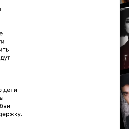
и
е
ги
ить
ждут
о дети
ны
юбви
держку.