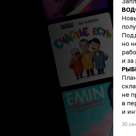
Запл
ВОД
Новы
полу
Подд
но н
рабо
и за
РЫБ
План
скла
не п
в пе
и ин
30 се