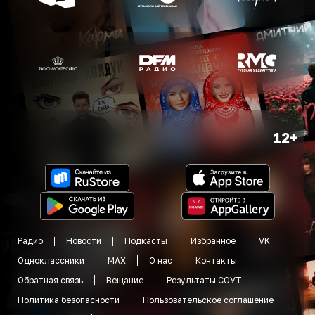
12+
Радио
Новости
Подкасты
Избранное
VK
Одноклассники
MAX
О нас
Контакты
Обратная связь
Вещание
Результаты СОУТ
Политика безопасности
Пользовательское соглашение