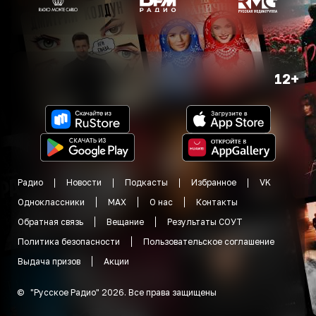
12+
Радио
Новости
Подкасты
Избранное
VK
Одноклассники
MAX
О нас
Контакты
Обратная связь
Вещание
Результаты СОУТ
Политика безопасности
Пользовательское соглашение
Выдача призов
Акции
©
"
Русское Радио
"
2026
.
Все права защищены