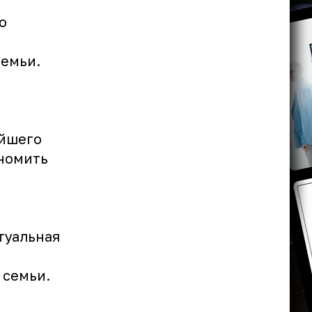
о
семьи.
ейшего
ономить
туальная
 семьи.