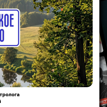
стролога
й