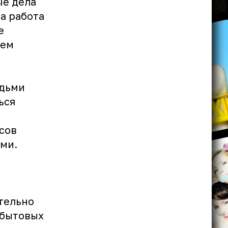
ые дела
а работа
е
ьем
юдьми
ься
сов
ми.
тельно
 бытовых