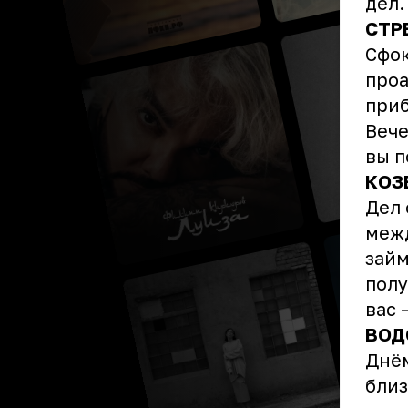
дел.
СТР
Сфок
проа
приб
Вече
вы п
КОЗ
Дел 
межд
займ
полу
вас 
ВОД
Днём
близ