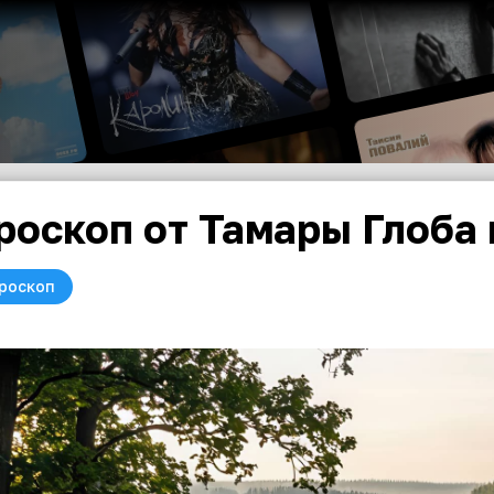
роскоп от Тамары Глоба 
роскоп