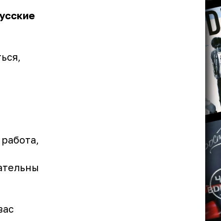
Русские
ься,
 работа,
мательны
вас