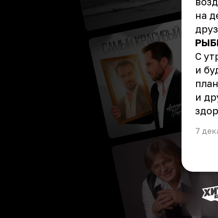
возд
на д
друз
РЫБ
С ут
и бу
план
и др
здор
7 дек