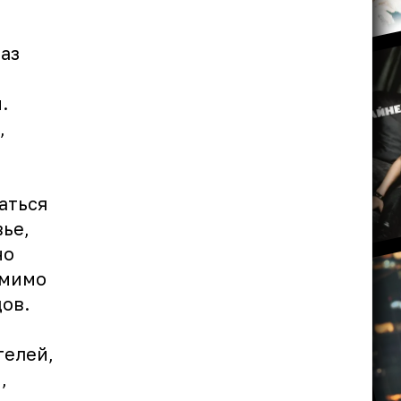
аз
.
,
аться
ье,
но
 мимо
ов.
телей,
,