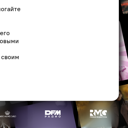
могайте
щего
новыми
 своим