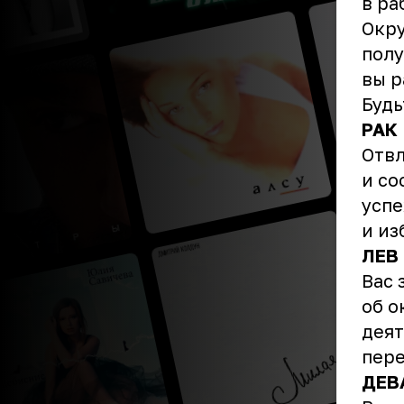
в ра
Окру
полу
вы р
Будь
РАК
Отвл
и со
успе
и из
ЛЕВ
Вас 
об о
деят
пере
ДЕВ