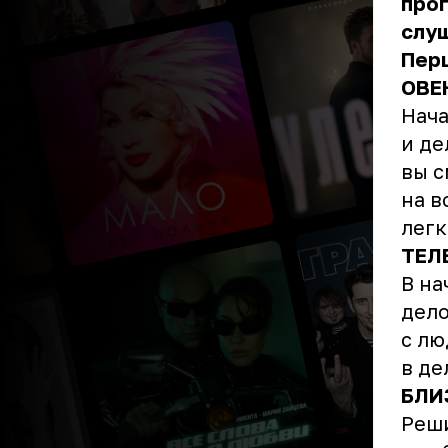
прог
слуш
Перц
ОВЕ
Нача
и де
вы с
на в
легк
ТЕЛ
В на
дело
с лю
в де
БЛИ
Реши