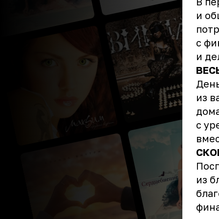
В пе
и об
потр
с фи
и де
ВЕС
День
из в
дома
с ур
вме
СКО
Пос
из б
благ
фина