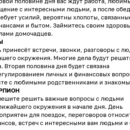
рвой половине дня вас ждут работа, любим
щение с интересными людьми, а после обед
ебует усилий, вероятны хлопоты, связанны
нансами и бытом. Займитесь своим здоров
лами домочадцев.
Ы
 принесёт встречи, звонки, разговоры с л
ашего окружения. Многие дела будут решат
. Вторая половина дня будет связана
егулированием личных и финансовых вопро
сте с любимыми родственниками и знакомы
РПИОН
пешите решить важные вопросы с людьми
лижайшего окружения в начале дня. День
оприятен для поездок, переговоров относи
нсов, встреч с интересными вам людьми и