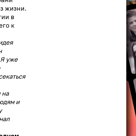
з жизни.
тии в
его к
идея
н
 Я уже
е
секаться
 на
людям и
у
знал
 одном