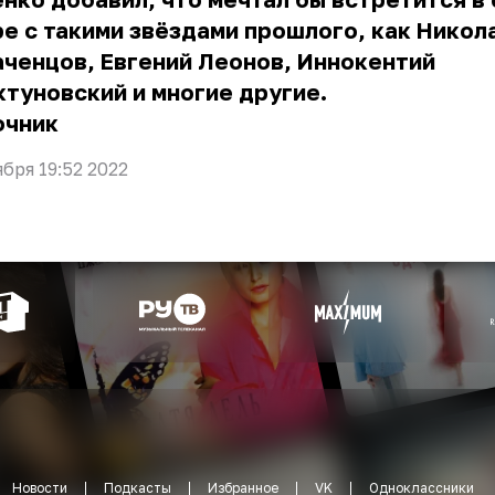
е с такими звёздами прошлого, как Никол
ченцов, Евгений Леонов, Иннокентий
туновский и многие другие.
очник
ября 19:52 2022
Новости
Подкасты
Избранное
VK
Одноклассники