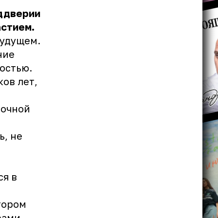
еддверии
астием.
будущем.
ние
остью.
ков лет,
мочной
ь, не
ся в
тором
рами