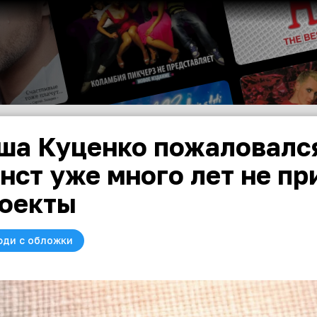
ша Куценко пожаловался
нст уже много лет не пр
оекты
юди с обложки