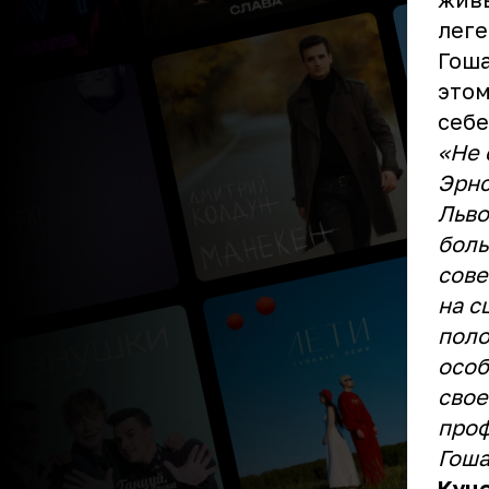
леге
Гоша
этом
себе
«Не 
Эрнс
Льво
боль
сове
на с
поло
особ
свое
проф
Гоша
Куце