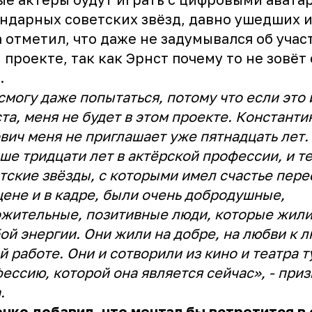
ндарных советских звёзд, давно ушедших и
 отметил, что даже не задумывался об учас
 проекте, так как Эрнст почему то не зовёт 
.
смогу даже попытаться, потому что если это 
та, меня не будет в этом проекте. Константи
вич меня не приглашает уже пятнадцать лет.
ше тридцати лет в актёрской профессии, и т
тские звёзды, с которыми имел счастье пере
цене и в кадре, были очень добродушные,
жительные, позитивные люди, которые жили
ой энергии. Они жили на добре, на любви к 
й работе. Они и сотворили из кино и театра т
ессию, которой она является сейчас», - при
.
нко добавил, что мечтал бы встретится в