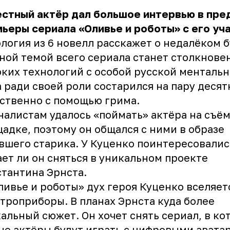
естный актёр дал большое интервью в пр
ьеры сериала «Оливье и роботы» с его уч
логия из 6 новелл расскажет о недалёком 
ной темой всего сериала станет столкнове
ких технологий с особой русской ментальн
 ради своей роли состарился на пару десят
ственно с помощью грима.
алистам удалось «поймать» актёра на съё
адке, поэтому он общался с ними в образе
вшего старика. У Куценко поинтересовалис
ет ли он сняться в уникальном проекте
тантина Эрнста.
ливье и роботы» дух героя Куценко вселяет
троприборы. В планах Эрнста куда более
альный сюжет. Он хочет снять сериал, в ко
е актёры будут играть с цифровыми авата