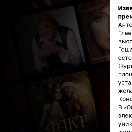
Изв
прем
Анто
Глав
высо
Гоша
есте
Журн
площ
уста
жела
Конс
В «О
элек
уник
живы