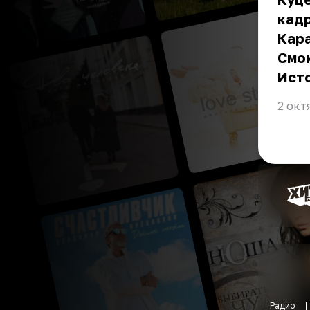
кадр
Кара
Смок
Ист
2 окт
Радио