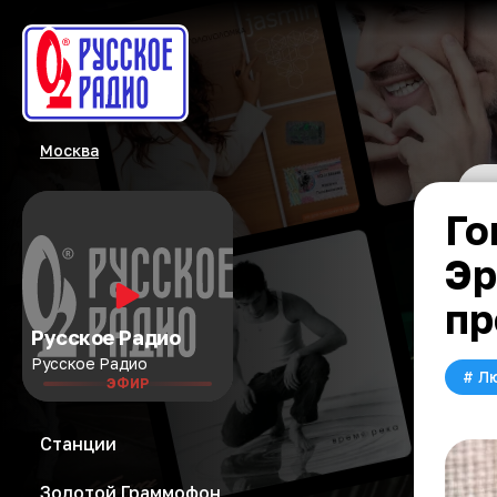
Москва
Го
Эр
пр
Русское Радио
Русское Радио
#
Л
ЭФИР
Станции
Золотой Граммофон