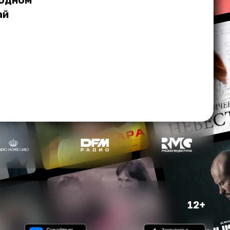
ай
12+