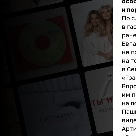
осо
и по
По с
в га
ране
Евпа
не п
на т
в Се
«Гра
Впро
им п
на п
Пашк
виде
Арти