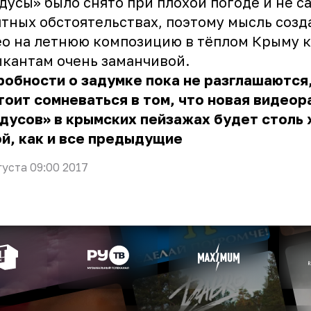
адусы»
было снято при плохой погоде и не с
тных обстоятельствах, поэтому мысль созд
о на летнюю композицию в тёплом Крыму 
кантам очень заманчивой.
обности о задумке пока не разглашаются
тоит сомневаться в том, что новая видеор
дусов» в крымских пейзажах будет столь
й, как и все предыдущие
густа 09:00 2017