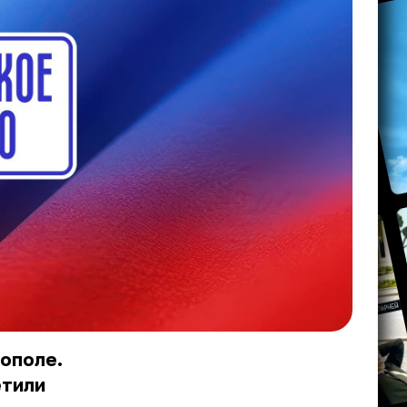
ополе.
етили