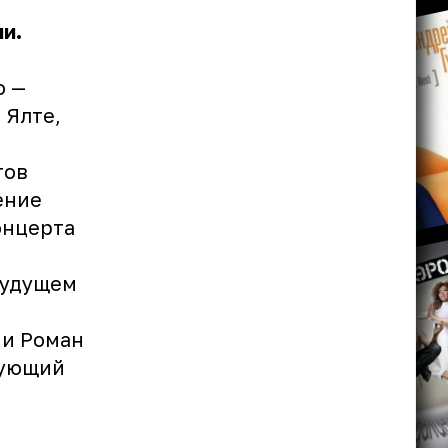
и.
о —
 Ялте,
тов
ение
онцерта
будущем
 и Роман
дующий