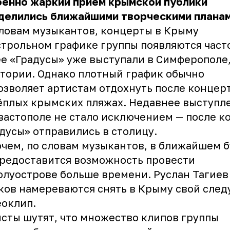
бенно жаркий приём крымской публики
делились ближайшими творческими планам
ловам музыкантов, концерты в Крыму
строльном графике группы появляются част
е «Градусы» уже выступали в Симферополе,
тории. Однако плотный график обычно
озволяет артистам отдохнуть после концер
ёплых крымских пляжах. Недавнее выступл
вастополе не стало исключением — после к
дусы» отправились в столицу.
чем, по словам музыкантов, в ближайшем 
редоставится возможность провести
олуострове больше времени. Руслан Тагиев
ов намереваются снять в Крыму свой сле
оклип.
сты шутят, что множество клипов группы