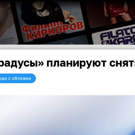
радусы» планируют снят
юди с обложки