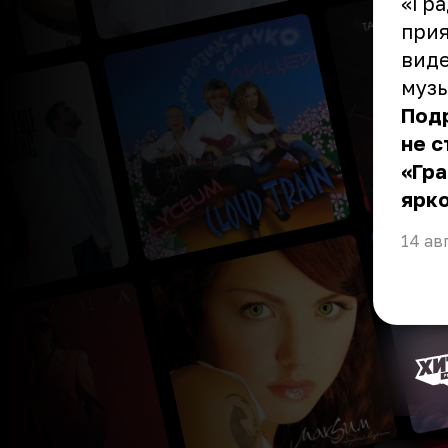
«Гр
прия
виде
музы
Подр
не с
«Гра
ярко
14 ав