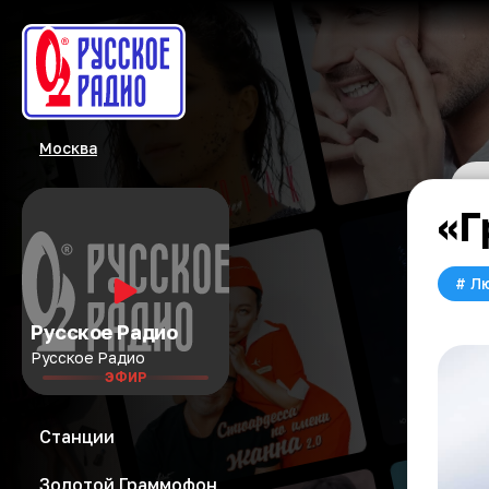
Москва
«Г
#
Л
Русское Радио
Русское Радио
ЭФИР
Станции
Золотой Граммофон