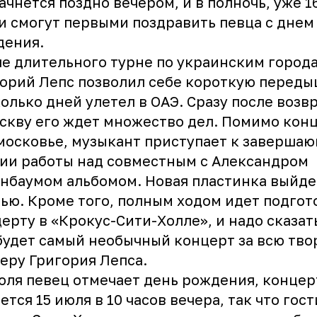
ачнется поздно вечером, и в полночь, уже 1
и смогут первыми поздравить певца с днем
дения.
е длительного турне по украинским город
орий Лепс позволил себе короткую переды
олько дней улетел в ОАЭ. Сразу после воз
скву его ждет множество дел. Помимо кон
осковье, музыкант приступает к заверша
ии работы над совместным с Александром
нбаумом альбомом. Новая пластинка выйде
ью. Кроме того, полным ходом идет подгот
ерту в «Крокус-Сити-Холле», и надо сказать
будет самый необычный концерт за всю тв
еру Григория Лепса.
юля певец отмечает день рождения, концер
ется 15 июля в 10 часов вечера, так что гост