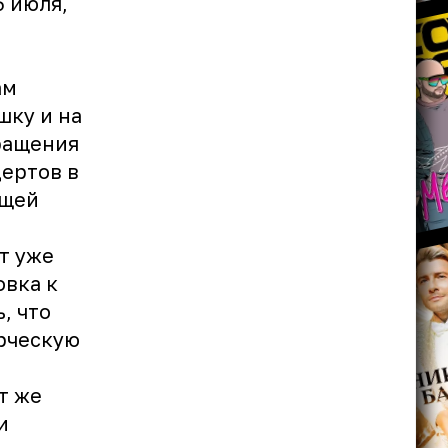
6 июля,
ам
шку и на
вращения
цертов в
ющей
т уже
овка к
, что
орческую
т же
и