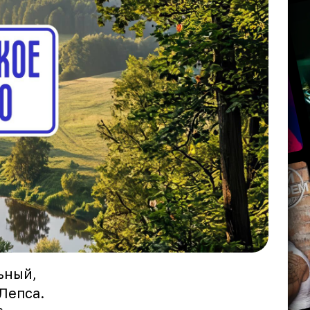
ьный,
Лепса.