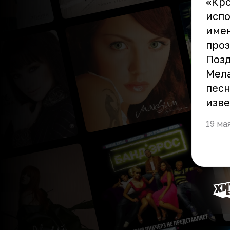
«Кро
испо
имен
проз
Позд
Мела
песн
изве
19 ма