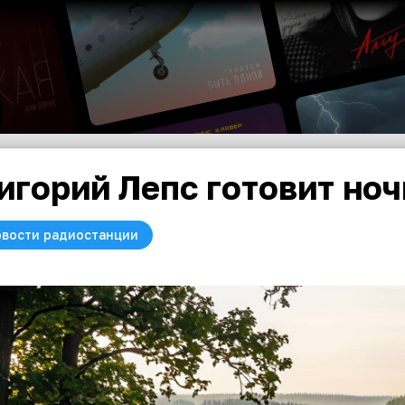
игорий Лепс готовит но
вости радиостанции