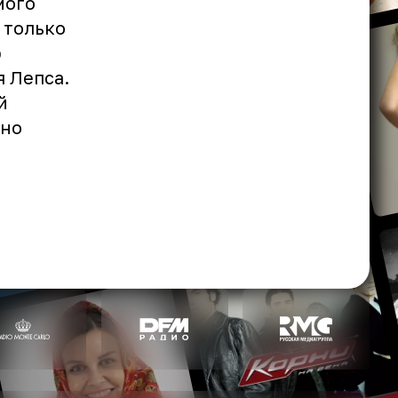
мого
 только
р
я Лепса.
й
нно
т