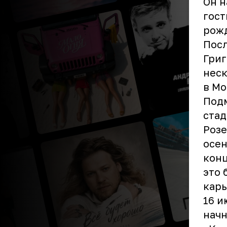
Он н
гост
рож
Посл
Григ
неск
в Мо
Подм
стад
Розе
осен
конц
это 
карь
16 и
начн