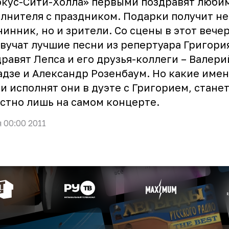
кус-Сити-Холла» первыми поздравят люби
лнителя с праздником. Подарки получит не
инник, но и зрители. Со сцены в этот вече
вучат лучшие песни из репертуара Григори
равят Лепса и его друзья-коллеги – Валери
дзе и Александр Розенбаум. Но какие име
и исполнят они в дуэте с Григорием, стане
стно лишь на самом концерте.
я 00:00 2011