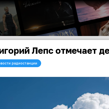
игорий Лепс отмечает д
вости радиостанции