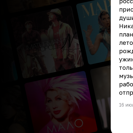
росс
прис
души
Ника
план
лето
рожд
ужин
толь
музы
рабо
отпр
16 ию