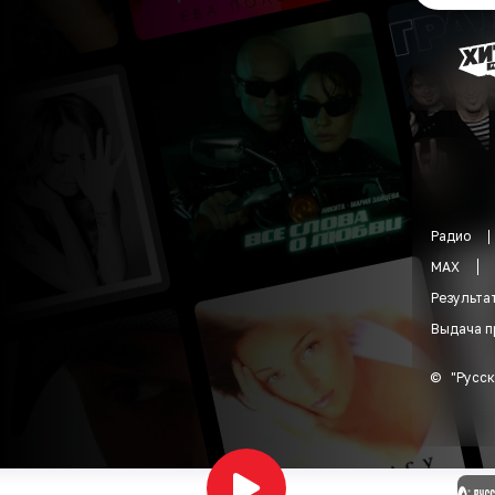
Радио
MAX
Результа
Выдача п
©
"
Русск