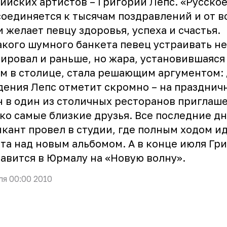
ийских артистов –
Григорий Лепс
. «Русско
оединяется к тысячам поздравлений и от в
 желает певцу здоровья, успеха и счастья.
кого шумного банкета певец устраивать не
ировал и раньше, но жара, установившаяся
м в столице, стала решающим аргументом:
ения Лепс отметит скромно – на празднич
 в один из столичных ресторанов приглаш
ко самые близкие друзья. Все последние д
кант провел в студии, где полным ходом и
та над новым альбомом. А в конце июля Гр
авится в Юрмалу на «Новую волну».
ля 00:00 2010