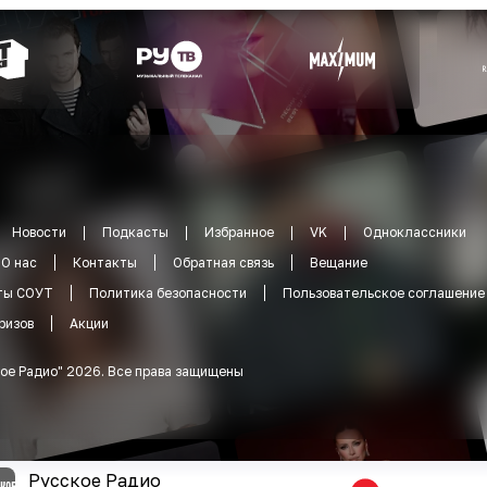
Новости
Подкасты
Избранное
VK
Одноклассники
О нас
Контакты
Обратная связь
Вещание
ты СОУТ
Политика безопасности
Пользовательское соглашение
ризов
Акции
ое Радио
"
2026
.
Все права защищены
Русское Радио