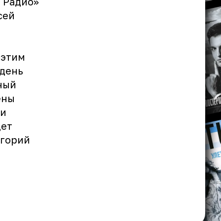
е Радио»
сей
 этим
 день
ный
ены
ни
дет
игорий