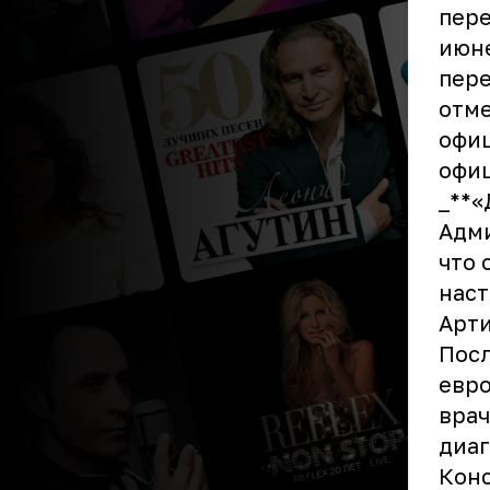
пере
июне
пере
отме
офиц
офиц
_**«
Адми
что 
наст
Арти
Посл
евро
врач
диаг
Кон