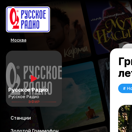
Москва
Гр
ле
#
Но
Русское Радио
Русское Радио
ЭФИР
Станции
Золотой Граммофон