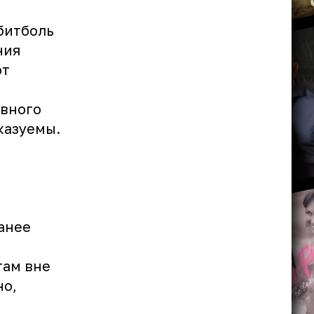
битболь
ния
от
ивного
казуемы.
анее
там вне
но,