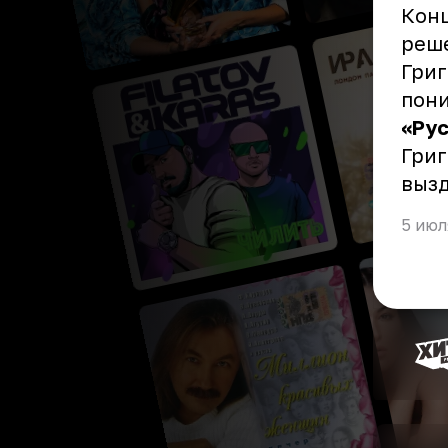
Конц
реше
Григ
пони
«Ру
Григ
вызд
5 июл