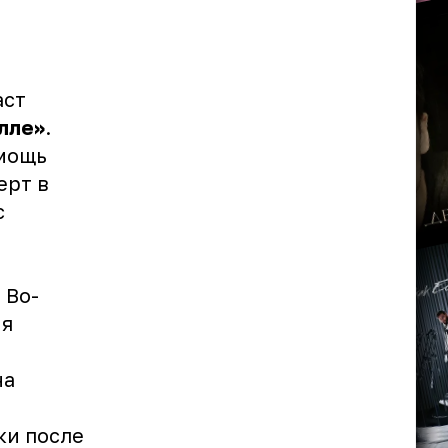
аст
лле»
.
омощь
ерт в
с
 Во-
ия
на
ки после