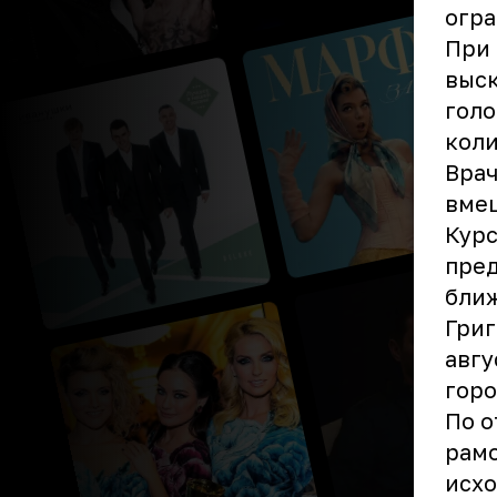
огра
При 
выск
голо
коли
Врач
вмеш
Курс
пред
бли
Григ
авгу
горо
По о
рамо
исхо