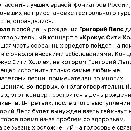
опасения лучших врачей-фониатров России,
оявших на приостановке гастрольного тура
ста, оправдались.
юля
в свой день рождения
Григорий Лепс
д
готворительный концерт в
«Крокус Сити Хо
шая часть собранных средств пойдет на п
м с онкологическими заболеваниями. Конц
кус Сити Холле», на котором Григорий Леп
ещал исполнить только самые любимые
ателями песни, примечателен во многих
шениях. Во-первых, он благотворительный.
ых, этот концерт состоится в день рожден
канта. В-третьих, после этого выступления
орий Лепс будет вынужден взять тайм-аут 
торое время из-за проблем со здоровьем.
а серьезных осложнений на голосовые связ