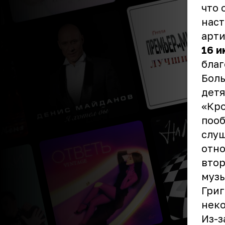
что 
наст
арти
16 и
бла
Боль
детя
«Кро
пооб
слуш
отно
втор
музы
Григ
неко
Из-з