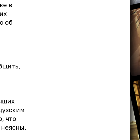
же в
их
о об
бщить,
учших
нцузским
, что
 неясны.