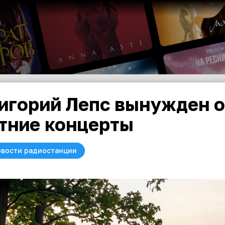
игорий Лепс вынужден о
тние концерты
вости радиостанции