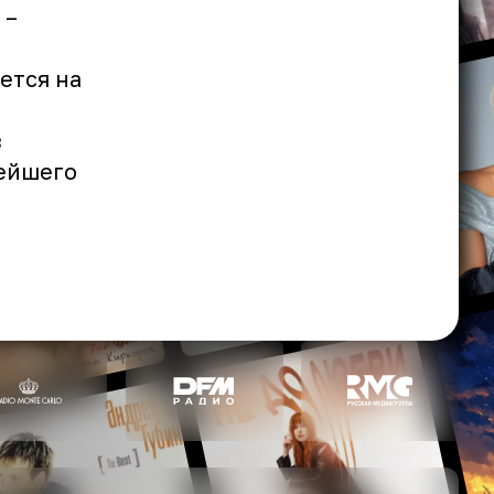
 –
ется на
в
рейшего