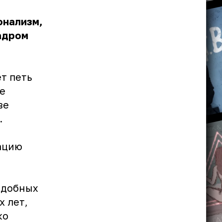
онализм,
кадром
т петь
ие
ве
.
ацию
одобных
х лет,
ко