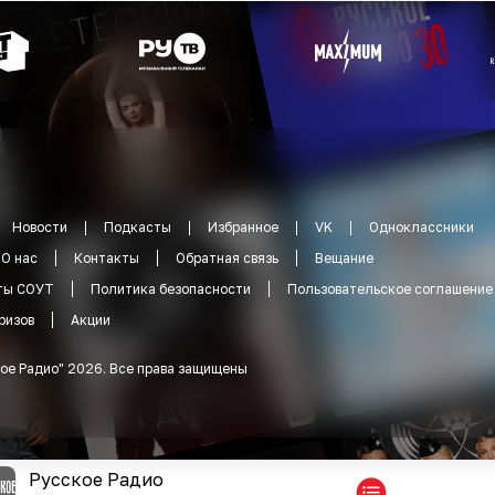
Новости
Подкасты
Избранное
VK
Одноклассники
О нас
Контакты
Обратная связь
Вещание
ты СОУТ
Политика безопасности
Пользовательское соглашение
ризов
Акции
ое Радио
"
2026
.
Все права защищены
Русское Радио