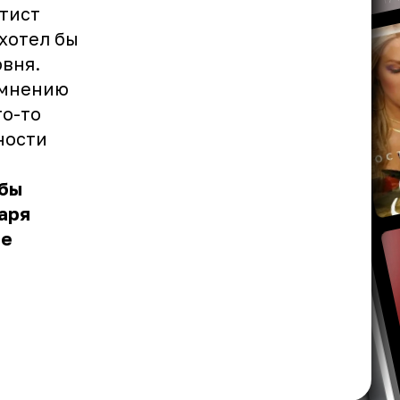
тист
 хотел бы
овня.
 мнению
го-то
ности
 бы
аря
бе