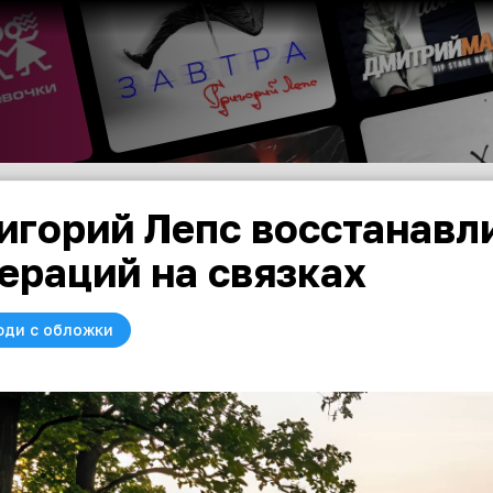
игорий Лепс восстанавл
ераций на связках
юди с обложки