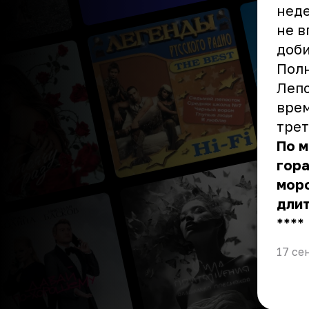
неде
не в
доби
Полн
Лепс
врем
трет
По м
гора
морс
длит
** **
17 се