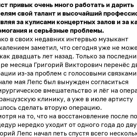
ст привык очень много работать и дарить
елям свой талант и высочайший професси
вляя за кулисами концертных залов и за 
могания и серьёзные проблемы.
ко в своих недавних интервью музыкант
жалением заметил, что сегодня уже не може
 как двадцать лет назад. Только за последн
ре месяца Григорий Викторович перенёс д
ации из-за проблем с голосовыми связками
чале мая Лепс был вынужден согласиться
ирургическое вмешательство и лёг на опер
ранцузскую клинику, а уже в июле артисту
лось сделать вторую операцию.
отря на то, что на восстановление после п
едур нередко уходит от одного года до дву
орий Лепс начал петь спустя всего несколь