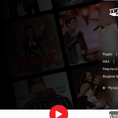
Радио
MAX
Результа
Выдача п
©
"
Русск