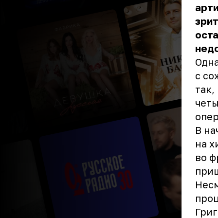
арти
зрит
оста
недо
Одна
с со
так,
четы
опер
В на
на х
во ф
приш
Несм
проц
Григ