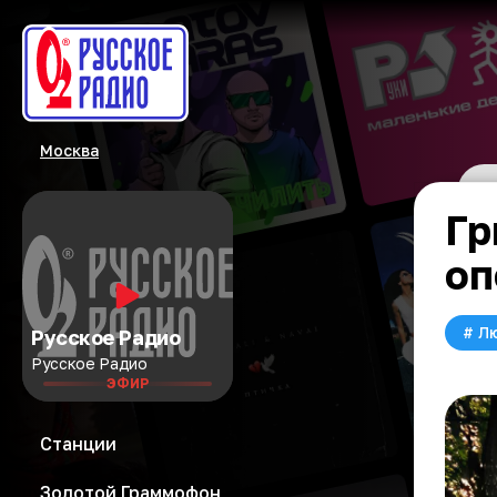
Москва
Гр
оп
#
Л
Русское Радио
Русское Радио
ЭФИР
Станции
Золотой Граммофон