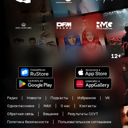
12+
Радио
Новости
Подкасты
Избранное
VK
Одноклассники
MAX
О нас
Контакты
Обратная связь
Вещание
Результаты СОУТ
Политика безопасности
Пользовательское соглашение