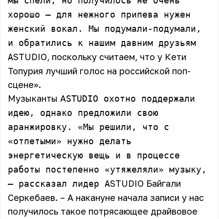
мы спели, но получилось не очень
хорошо – для нежного припева нужен
женский вокал. Мы подумали-подумали,
и обратились к нашим давним друзьям
STUDIO, поскольку считаем, что у Кети
A
Топурия лучший голос на российской поп-
сцене».
Музыканты A
STUDIO охотно поддержали
идею, однако предложили свою
аранжировку. «Мы решили, что с
«отпетыми» нужно делать
энергетическую вещь и в процессе
работы постепенно «утяжеляли» музыку,
STUDIO Байгали
– рассказал лидер A
Серкебаев. – А накануне начала записи у нас
получилось такое потрясающее драйвовое