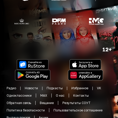
12+
Радио
Новости
Подкасты
Избранное
VK
Одноклассники
MAX
О нас
Контакты
Обратная связь
Вещание
Результаты СОУТ
Политика безопасности
Пользовательское соглашение
Выдача призов
Акции