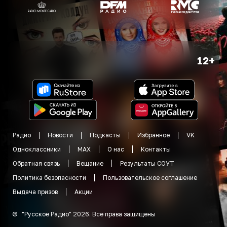
12+
Радио
Новости
Подкасты
Избранное
VK
Одноклассники
MAX
О нас
Контакты
Обратная связь
Вещание
Результаты СОУТ
Политика безопасности
Пользовательское соглашение
Выдача призов
Акции
©
"
Русское Радио
"
2026
.
Все права защищены