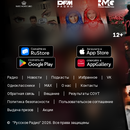
12+
Радио
Новости
Подкасты
Избранное
VK
Одноклассники
MAX
О нас
Контакты
Обратная связь
Вещание
Результаты СОУТ
Политика безопасности
Пользовательское соглашение
Выдача призов
Акции
©
"
Русское Радио
"
2026
.
Все права защищены