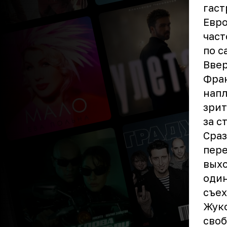
гаст
Евро
част
по с
Ввер
Фран
напл
зрит
за с
Сраз
пере
выхо
один
съех
Жуко
своб