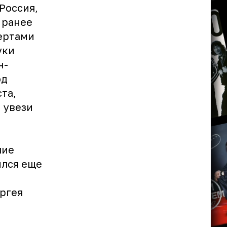
Россия,
 ранее
цертами
уки
н-
од
та,
 увези
шие
ылся еще
ргея