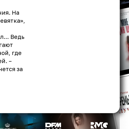
ния. На
евятка»,
,
ал… Ведь
гают
ой, где
й. –
нется за