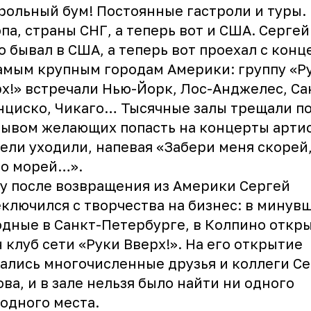
рольный бум! Постоянные гастроли и туры. 
па, страны СНГ, а теперь вот и США. Сергей
о бывал в США, а теперь вот проехал с кон
амым крупным городам Америки: группу «Р
х!» встречали Нью-Йорк, Лос-Анджелес, Са
циско, Чикаго… Тысячные залы трещали п
ывом желающих попасть на концерты артис
ели уходили, напевая «Забери меня скорей,
то морей…».
у после возвращения из Америки Сергей
ключился с творчества на бизнес: в минув
дные в Санкт-Петербурге, в Колпино откр
 клуб сети «Руки Вверх!». На его открытие
ались многочисленные друзья и коллеги Се
ва, и в зале нельзя было найти ни одного
одного места.