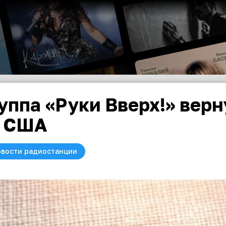
уппа «Руки Вверх!» верн
 США
вости радиостанции