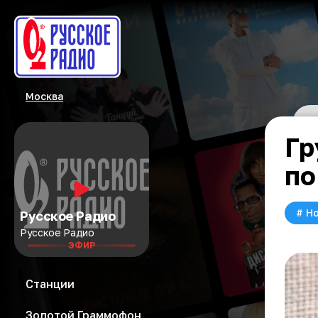
Москва
Гр
по
#
Но
Русское Радио
Русское Радио
ЭФИР
Станции
Золотой Граммофон