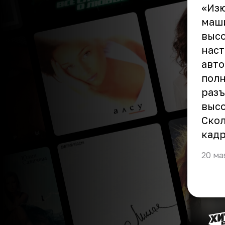
«Изю
маши
высо
наст
авто
полн
разъ
высо
Скол
кадр
20 ма