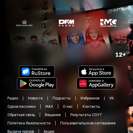
12+
Радио
Новости
Подкасты
Избранное
VK
Одноклассники
MAX
О нас
Контакты
Обратная связь
Вещание
Результаты СОУТ
Политика безопасности
Пользовательское соглашение
Выдача призов
Акции