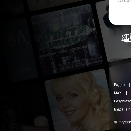
25 се
Радио
MAX
Результа
Выдача п
©
"
Русск