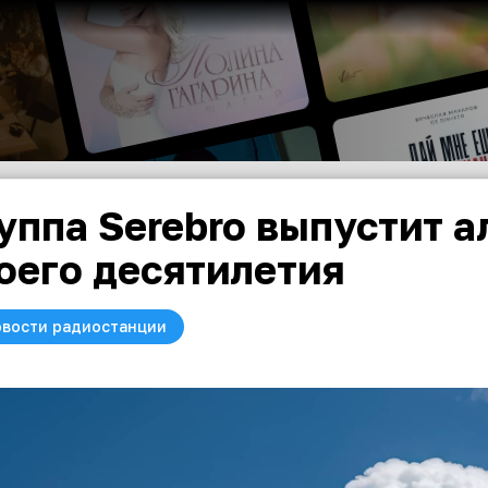
уппа Serebro выпустит а
оего десятилетия
вости радиостанции