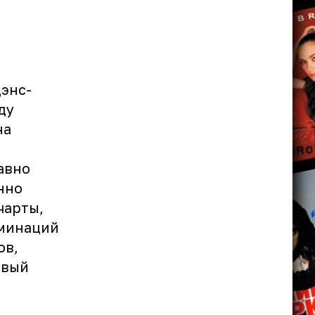
энс-
ду
на
авно
нно
чарты,
оминаций
ов,
рвый