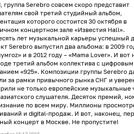
, группа Serebro совсем скоро представит
ателям свой третий студийный альбом,
ентация которого состоится 30 октября в
ичном концертном зале «Известия Hall».
есять лет музыкальной карьеры успешный д
кт Serebro выпустил два альбома: в 2009 го
умroz» и в 2012 году – «Mama Lover». И вот 
оде третий альбом коллектива с цифровым
анием «925». Композиции группы Serebro д
и за рамки привычного рынка СНГ и увере
рили не только европейские музыкальные 
 азиатского слушателя. Десяток премий, н
изнание по всем миру. Миллионы просмотр
иваний и digital-продаж. И вот, наконец, пе
ный концерт в Москве. Не пропустите!