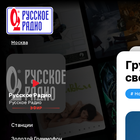
Москва
Гр
св
#
Но
Русское Радио
Русское Радио
ЭФИР
Станции
Золотой Граммофон