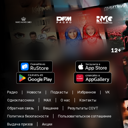
12+
Радио
Новости
Подкасты
Избранное
VK
Одноклассники
MAX
О нас
Контакты
Обратная связь
Вещание
Результаты СОУТ
Политика безопасности
Пользовательское соглашение
Выдача призов
Акции