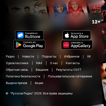
12+
Радио
Новости
Подкасты
Избранное
VK
Одноклассники
MAX
О нас
Контакты
Обратная связь
Вещание
Результаты СОУТ
Политика безопасности
Пользовательское соглашение
Выдача призов
Акции
©
"
Русское Радио
"
2026
.
Все права защищены