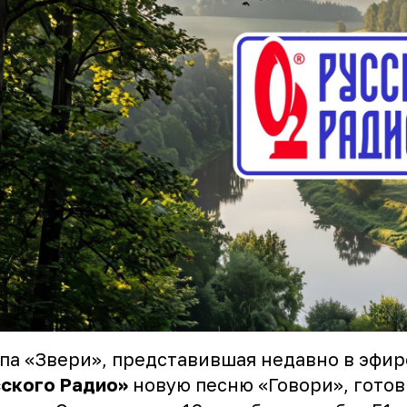
ппа
«Звери»
, представившая недавно в эфир
ского Радио»
новую песню
«Говори»
, гото