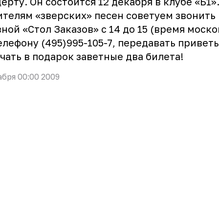
ерту. Он состоится 12 декабря в клубе «Б1»
телям «зверских» песен советуем звонить 
ной «Стол Заказов» с 14 до 15 (время моско
елефону (495)995-105-7, передавать привет
чать в подарок заветные два билета!
абря 00:00 2009