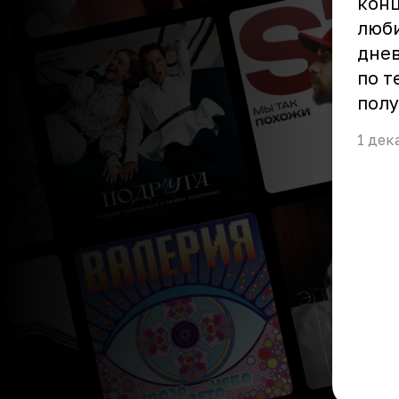
конц
люби
днев
по т
полу
1 дек