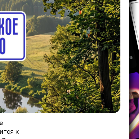
е
вится к