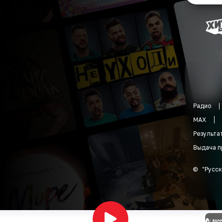
Радио
MAX
Результа
Выдача п
©
"
Русск