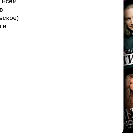
. Всем
в
вское)
ы и