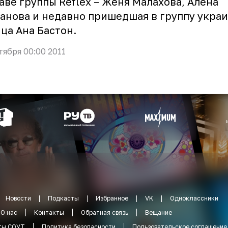
аве группы Reflex – Женя Малахова, Алена
анова и недавно пришедшая в группу укра
ца Ана Бастон.
тября 00:00 2011
Новости
Подкасты
Избранное
VK
Одноклассники
О нас
Контакты
Обратная связь
Вещание
ты СОУТ
Политика безопасности
Пользовательское соглашение