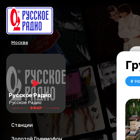
Москва
Гр
#
Но
Русское Радио
Русское Радио
ЭФИР
Станции
Золотой Граммофон