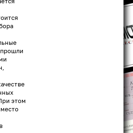
ается
тоится
бора
льные
 прошли
ми
н
,
качестве
нных
При этом
 место
в