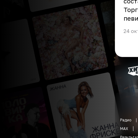
сост
Торг
певи
24 ок
Радио
MAX
Результа