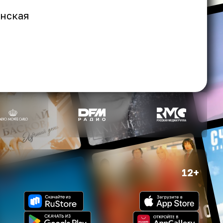
инская
12+