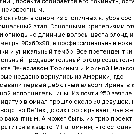
тниц проекта собирается его покинуть, ост
 неизвестным.
6 октября в одном из столичных клубов сос
финальный этап. Основными критериями от
и отнюдь не длинные волосы цвета блонд и
метры 90х60х90, а профессиональные вока
ки и уникальный тембр. Все претендентки
тельный предварительный отбор создателя
екта Вячеславом Тюриным и
Ириной Нельсо
рые недавно вернулись из Америки, где
сывали первый дебютный альбом Ирины в 
ной исполнительницы. Из почти 250 заявле
идатур в финал прошло около 50 девушек. 
оводство
Reflex
до сих пор скрывает, чье же
о вакантным. А может быть, из трио проект
ратится в квартет? Напомним, что сегодня 