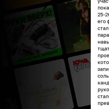
учас
пока
25-2
его 
стал
пара
навы
тща
про
кото
запи
соль
канд
рук
стал
прев