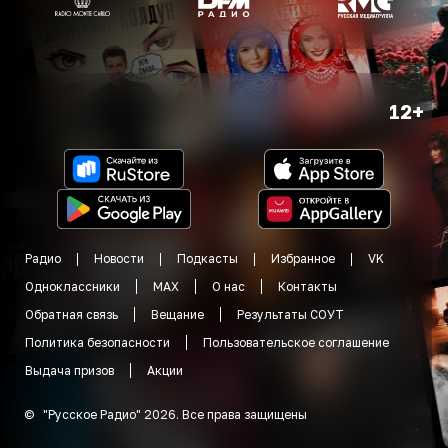
12+
Радио
Новости
Подкасты
Избранное
VK
Одноклассники
MAX
О нас
Контакты
Обратная связь
Вещание
Результаты СОУТ
Политика безопасности
Пользовательское соглашение
Выдача призов
Акции
©
"
Русское Радио
"
2026
.
Все права защищены