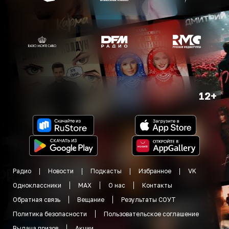
12+
Радио
Новости
Подкасты
Избранное
VK
Одноклассники
MAX
О нас
Контакты
Обратная связь
Вещание
Результаты СОУТ
Политика безопасности
Пользовательское соглашение
Выдача призов
Акции