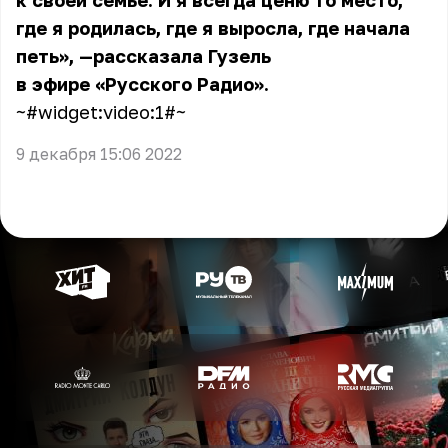
к своей семье. И я всегда ценю то место,
где я родилась, где я выросла, где начала
петь», —рассказала Гузель
в эфире «Русского Радио».
~#widget:video:1#~
9 декабря 15:06 2022