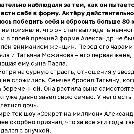
ательно наблюдали за тем, как он пытает
ести себя в форму. Актёру действительно
ось победить себя и сбросить больше 80 к
ие признали, что он стал выглядеть намног
 и в своей прежней форме Александр не бы
лён вниманием женщин. Перед его чарами
яла и Татьяна Можинова – его первая жена,
вшая ему сына Павла.
отря на бурную страсть, отношения у звез
 не сложились. Семчев бросил Татьяну, ког
 беременной. Она растила сына самостояте
л уже давно завёл свою семью. У него есть
летняя дочь.
ире ток шоу «Секрет на миллион» Александ
ев скорбно признал, что за все эти годы так
дался с внучкой.