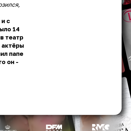
озился,
 и с
ыло 14
 в театр
а актёры
чил папе
о он -