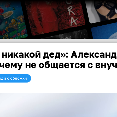
 никакой дед»: Алексан
чему не общается с вну
юди с обложки