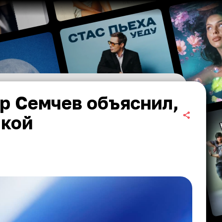
др Семчев объяснил,
чкой