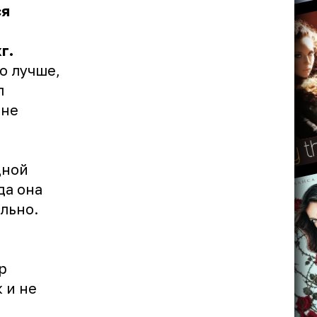
ся
г.
о лучше,
л
 не
дной
да она
льно.
р
 и не