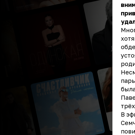
вним
прив
удал
Мног
хотя
обде
усто
роди
Несм
пары
была
Паве
трёх
В эф
Семч
пови