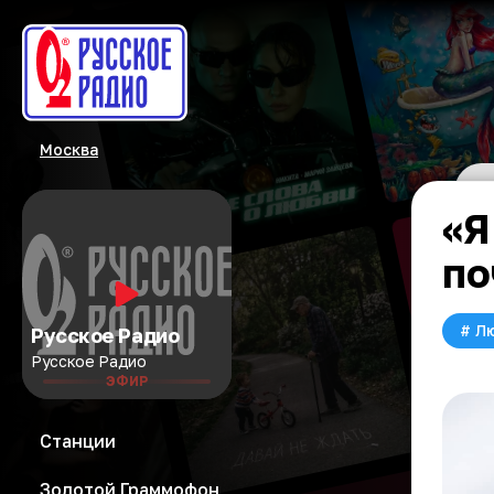
Москва
«Я
по
#
Л
Русское Радио
Русское Радио
ЭФИР
Станции
Золотой Граммофон