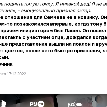
ь поднять пятую точку. Я никакой дед! Я не в
янчил», - эмоционально признал актёр.
е отношения для Семчева не в новинку. Он
м-то познакомился впервые, когда тому б
 причём инициатором был Павел. Он пошёл
пектакль с участием отца, дождался когд
нце представления вышли на поклон и вру
т цветов, после чего быстро признался, чт
сын.
очник
рта 17:12 2022