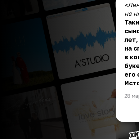
«Лен
не н
Таки
сыно
лет,
на с
в ко
буке
его 
Ист
28 ма