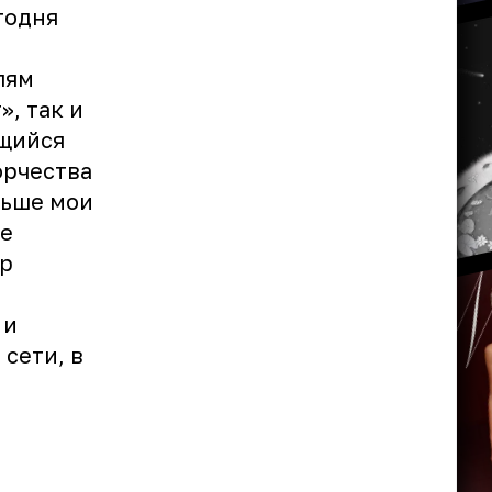
годня
лям
», так и
ящийся
орчества
ньше мои
же
ир
 и
сети, в