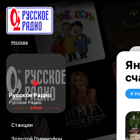
Москва
Ян
сч
#
Но
Русское Радио
Русское Радио
ЭФИР
Станции
Золотой Граммофон