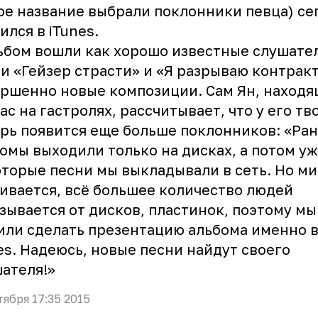
ое название выбрали поклонники певца) се
ился в
iTunes
.
ьбом вошли как хорошо известные слушате
и «Гейзер страсти» и «Я разрываю контракт
ршенно новые композиции. Сам Ян, наход
ас на гастролях, рассчитывает, что у его тв
рь появится еще больше поклонников: «Ра
омы выходили только на дисках, а потом у
торые песни мы выкладывали в сеть. Но м
ивается, всё большее количество людей
зывается от дисков, пластинок, поэтому мы
ли сделать презентацию альбома именно в 
es. Надеюсь, новые песни найдут своего
ателя!»
тября 17:35 2015