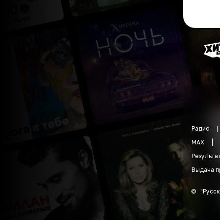
Радио
MAX
Результа
Выдача п
©
"
Русск