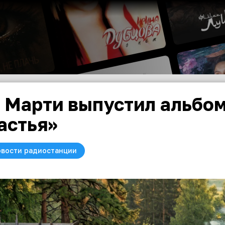
 Марти выпустил альбом
астья»
вости радиостанции