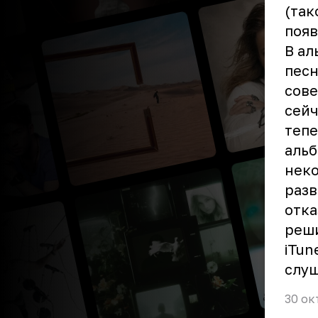
(так
появ
В ал
песн
сове
сейч
тепе
альб
неко
разв
отка
реши
iTun
слуш
30 ок