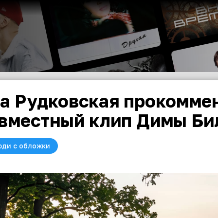
а Рудковская прокомме
вместный клип Димы Би
юди с обложки