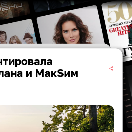
нтировала
лана и МакSим