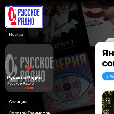
Москва
Ян
со
#
Л
Русское Радио
Русское Радио
ЭФИР
Станции
Золотой Граммофон