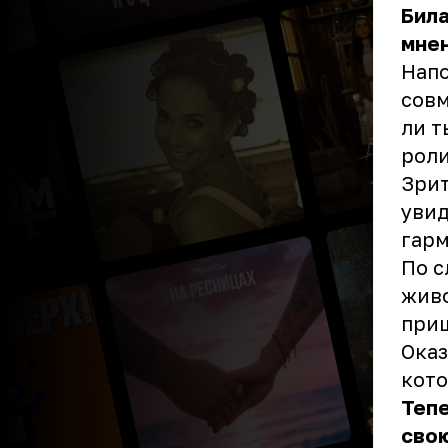
Бил
мнен
Напо
совм
ли т
роли
Зрит
увид
гар
По с
живо
приш
Оказ
кото
Тепе
свою