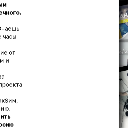
ым
ечного.
Знаешь
е часы
ие от
м и
за
 проекта
акSим,
сию.
дить
ерсию