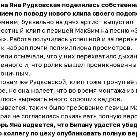
ана Яна Рудковская поделилась собственн
ием по поводу нового клипа своего подоп
мним, буквально на днях артист выпустил
естный клип с певицей МакSим на песню «
ы». Работа получилась успешной и за первы
к набрал почти полмиллиона просмотров.
ели отмечали, что у них перехватило дыхан
енного и, что ролик вышел проникновенны
моничным.
ловам же Рудковской, клип тоже тронул её 
е, но она жалеет, что во время монтажа из
лось вырезать много хороших кадров.
ывается, таким было требование певицы М
рая не согласилась показывать полную вер
рь Яна надеется, что Билану удастся убе
 коллегу по цеху опубликовать полную в