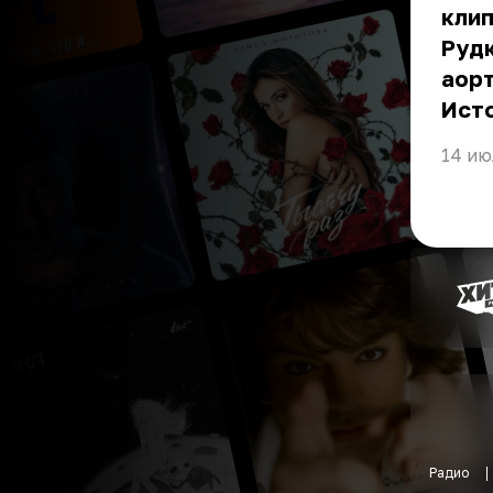
клип
Рудк
аорт
Ист
14 ию
Радио