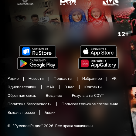
12+
Радио
Новости
Подкасты
Избранное
VK
Одноклассники
MAX
О нас
Контакты
Обратная связь
Вещание
Результаты СОУТ
Политика безопасности
Пользовательское соглашение
Выдача призов
Акции
©
"
Русское Радио
"
2026
.
Все права защищены