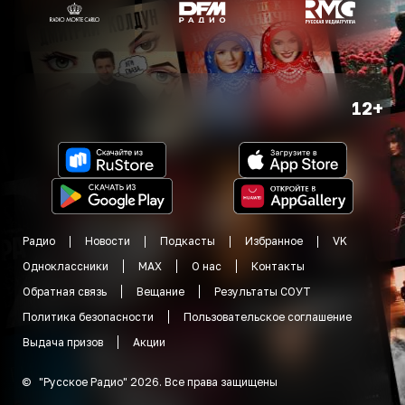
12+
Радио
Новости
Подкасты
Избранное
VK
Одноклассники
MAX
О нас
Контакты
Обратная связь
Вещание
Результаты СОУТ
Политика безопасности
Пользовательское соглашение
Выдача призов
Акции
©
"
Русское Радио
"
2026
.
Все права защищены