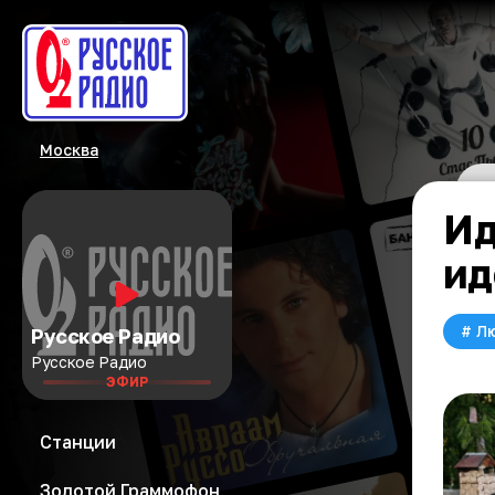
Москва
Ид
ид
#
Л
Русское Радио
Русское Радио
ЭФИР
Станции
Золотой Граммофон