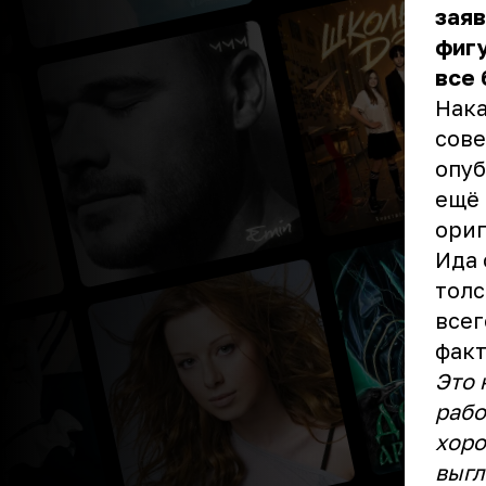
заяв
фигу
все
Нака
сове
опуб
ещё 
ориг
Ида 
толс
всег
факт
Это 
рабо
хоро
выгл