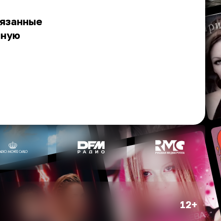
вязанные
нную
12+