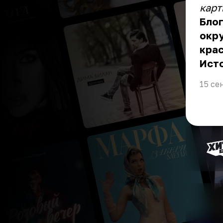
карт
Блог
окр
кра
Ист
15 се