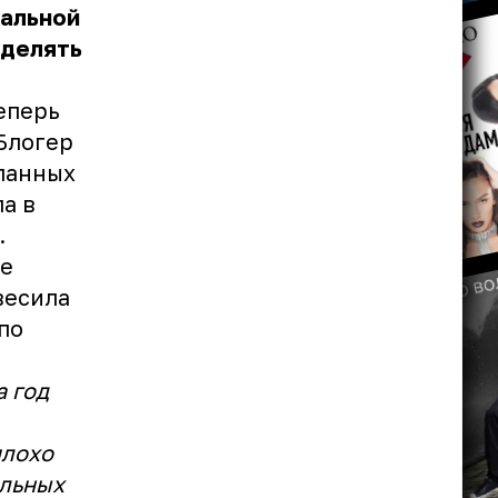
еальной
уделять
теперь
Блогер
еланных
ла в
.
не
весила
 по
а год
плохо
альных