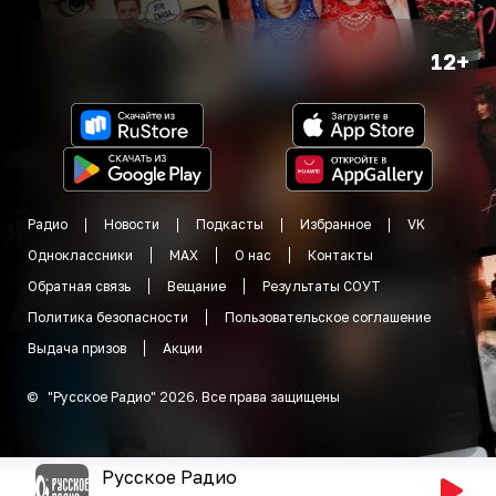
12+
Радио
Новости
Подкасты
Избранное
VK
Одноклассники
MAX
О нас
Контакты
Обратная связь
Вещание
Результаты СОУТ
Политика безопасности
Пользовательское соглашение
Выдача призов
Акции
©
"
Русское Радио
"
2026
.
Все права защищены
Русское Радио