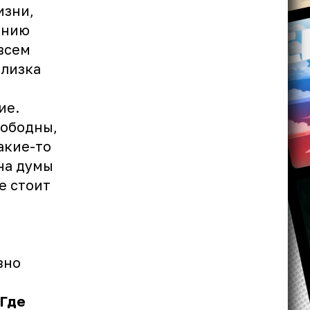
изни,
ению
всем
близка
ие.
вободны,
акие-то
на думы
е стоит
вно
 Где