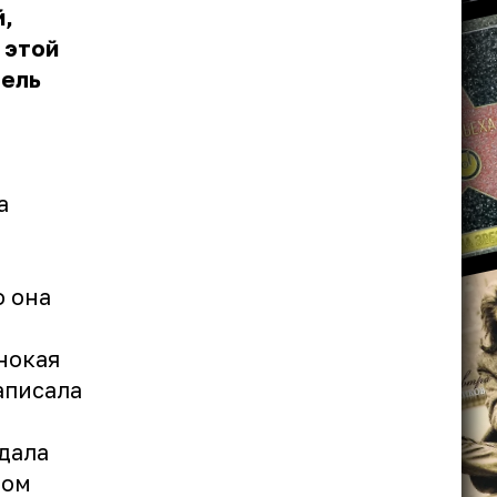
й,
 этой
тель
а
о она
инокая
написала
дала
ром