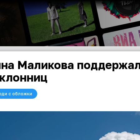
на Маликова поддержал
клонниц
юди с обложки