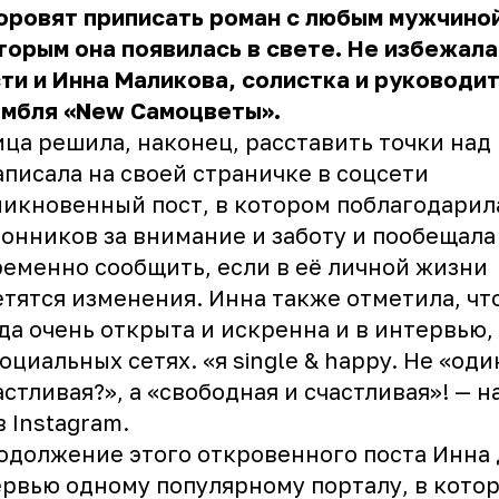
оровят приписать роман с любым мужчино
торым она появилась в свете. Не избежала
ти и Инна Маликова, солистка и руководи
амбля «New Самоцветы».
ца решила, наконец, расставить точки над
написала на своей страничке в соцсети
икновенный пост, в котором поблагодарил
онников за внимание и заботу и пообещала
еменно сообщить, если в её личной жизни
тятся изменения. Инна также отметила, чт
да очень открыта и искренна и в интервью,
социальных сетях. «я single & happy. Не «од
астливая?», а «свободная и счастливая»! — 
в Instagram.
одолжение этого откровенного поста Инна 
рвью одному популярному порталу, в кото