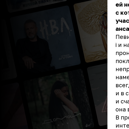
ей н
с ко
учас
анс
Певи
i и 
прон
покл
непр
наме
всег
и в 
и сч
она 
В пр
инте