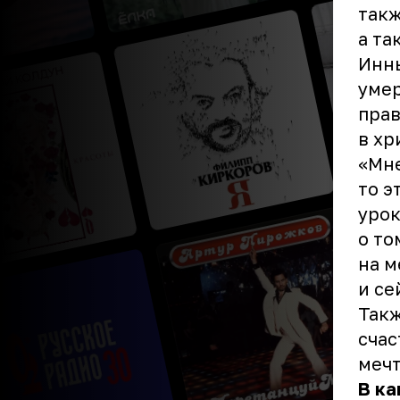
такж
а та
Инны
умер
прав
в хр
«Мне
то э
урок
о то
на м
и се
Такж
счас
мечт
В к