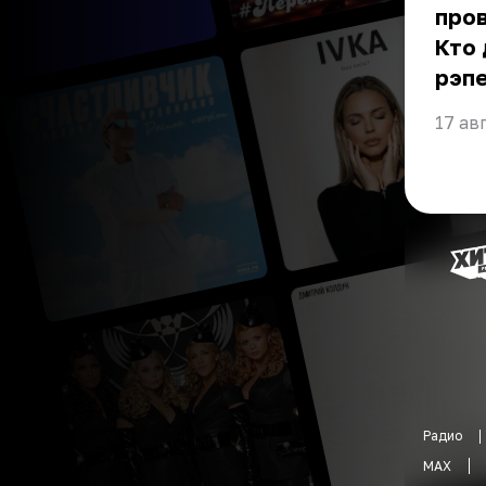
про
Кто
рэпе
17 ав
Радио
MAX