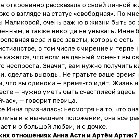
е откровенно рассказала о своей личной ж
кже о взгляде на статус «свободная». По мн
 Маликовой, очень важно в жизни быть во 
енным, а также никогда не унывать. Инне 
ославная вера и все заветы, которые есть
истианстве, в том числе смирение и терпен
 кажется, что если на данный момент вы с
то неспроста. Значит, вам нужно получить к
и, сделать выводы. Не тратьте ваше время 
м, что вы одиноки — время-то идёт. Жизнь н
есте — нужно уметь быть счастливой здесь
йчас», — говорит певица.
е Инна призналась: несмотря на то, что она
тлива и в нынешнем положении, она все ра
ает и о большой любви, и о дочке.
аких
отношениях
Анна Асти и Артём Артик?