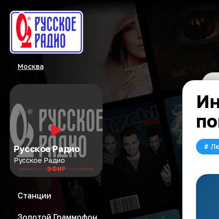
Москва
Ин
по
#
Л
Русское Радио
Русское Радио
ЭФИР
Станции
Золотой Граммофон