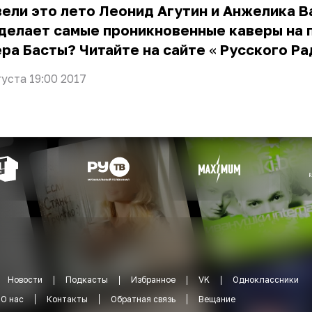
вели
это лето
Леонид Агутин и Анжелика В
 делает самые проникновенные
каверы
на 
ра Басты? Читайте на сайте
«
Русского Ра
густа 19:00 2017
Новости
Подкасты
Избранное
VK
Одноклассники
О нас
Контакты
Обратная связь
Вещание