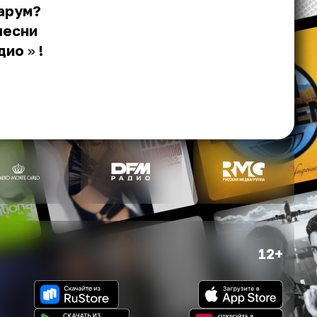
арум?
песни
дио
»
!
12+