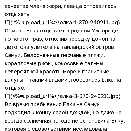
качестве члена жюри, певица отправилась
отдыхать.
![](<%=upload_url%>/елка-1-370-240211.jpg)
Обычно Ёлка отдыхает в родном Ужгороде,
но на этот раз, отложив поездку домой на
лето, она улетела на таиландский остров
Самуи. Белоснежные песчаные пляжи,
коралловые рифы, кокосовые пальмы,
невероятной красоты море и гранитные
валуны – такими видами любовалась Ёлка на
отдыхе.
![](<%=upload_url%>/елка-3-370-240211.jpg)
Во время пребывания Ёлки на Самуи
подходил к концу сезон дождей, но даже не
всегда солнечная погода не остановила Ёлку,
которая с удовольствием исследовала