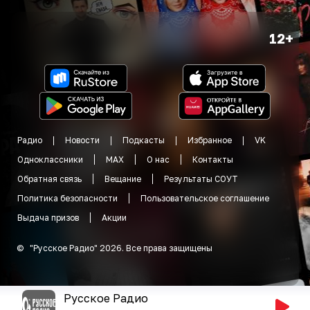
12+
Радио
Новости
Подкасты
Избранное
VK
Одноклассники
MAX
О нас
Контакты
Обратная связь
Вещание
Результаты СОУТ
Политика безопасности
Пользовательское соглашение
Выдача призов
Акции
©
"
Русское Радио
"
2026
.
Все права защищены
Русское Радио