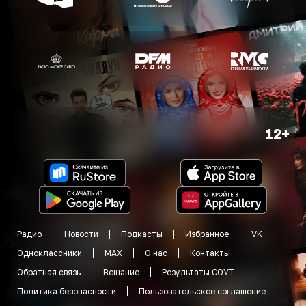
12+
Радио
Новости
Подкасты
Избранное
VK
Одноклассники
MAX
О нас
Контакты
Обратная связь
Вещание
Результаты СОУТ
Политика безопасности
Пользовательское соглашение