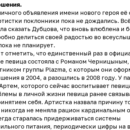
ошения.
ичного объявления имени нового героя её
ртистки поклонники пока не дождались. Всё
ла сказать Дубцова, что вновь влюблена и 
обно делиться своей радостью во всеуслы
пока не планирует.
т отметить, что единственный раз в офици
е певица состояла с Романом Черницыным,
тником группы Plazma, с которым они офо
шения в 2004, а разошлись в 2008 году. У п
Артем, которого сейчас воспитывает певиц
лемы в личной жизни певица ранее связыв
инятием себя. Артистка назвала причину то
 никогда не меняла рацион кардинальным 
егда старалась придерживаться системы
ильного питания, периодически цифры на 