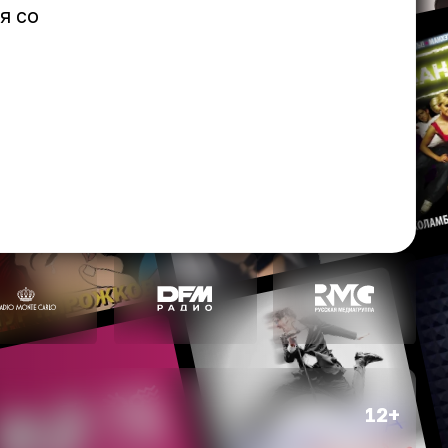
я со
12+