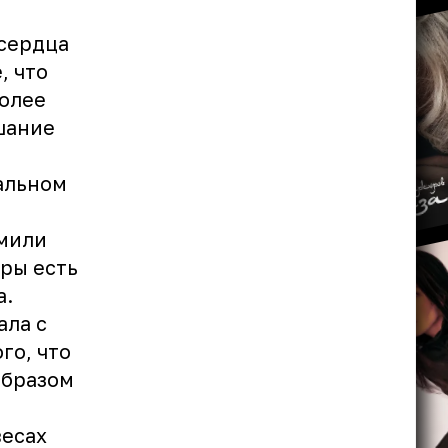
 сердца
, что
более
шание
альном
рмили
ары есть
а.
ала с
го, что
образом
весах