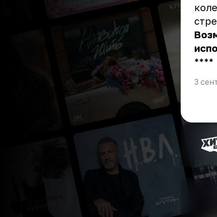
коле
стре
Возм
исп
** **
3 сен