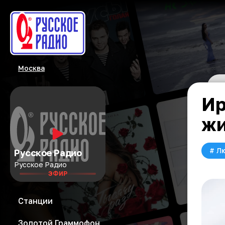
Москва
Ир
жи
#
Л
Русское Радио
Русское Радио
ЭФИР
Станции
Золотой Граммофон