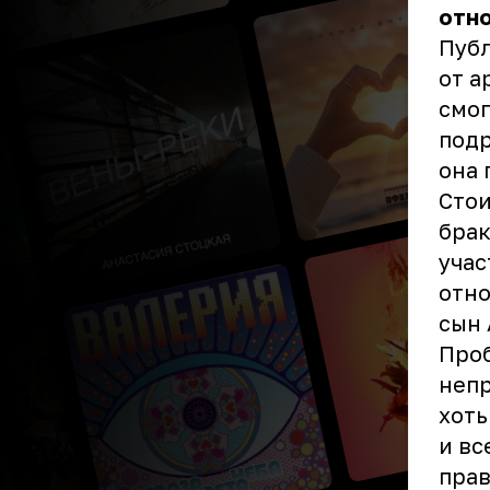
отн
Публ
от а
смог
подр
она 
Стои
брак
учас
отно
сын 
Проб
непр
хоть
и вс
прав