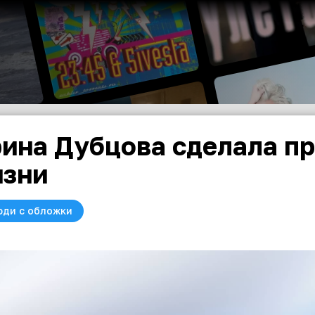
ина Дубцова сделала пр
зни
юди с обложки